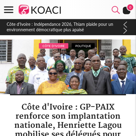
0
Côte d'Ivoire : Concours INFAS 2026, les convocations
seront disponibles à compter du samedi
CÔTE D'IVOIRE
POLITIQUE
Côte d'Ivoire : GP-PAIX
renforce son implantation
nationale, Henriette Lagou
mobilise ses délégués pour