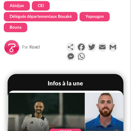
Abidjan
CEI
Délégués départementaux Bouaké
Yopougon
Bouna
Partager
Facebook
Twitter
Email
Gmail
Par
Koaci
Messenger
WhatsApp
Infos à la une