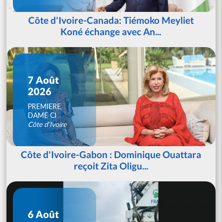
Côte d'Ivoire-Canada: Tiémoko Meyliet
Koné échange avec An...
7 Août
2026
PREMIERE
DAME CI
Côte d'Ivoire
Côte d'Ivoire-Gabon : Dominique Ouattara
reçoit Zita Oligu...
6 Août