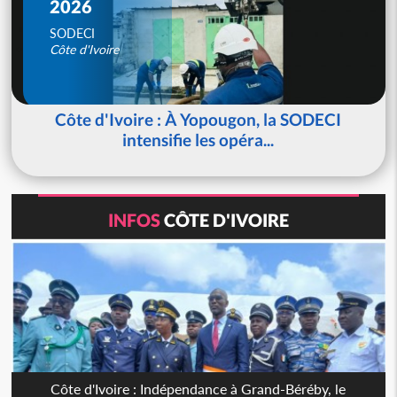
2026
SODECI
Côte d'Ivoire
Côte d'Ivoire : À Yopougon, la SODECI
intensifie les opéra...
INFOS
CÔTE D'IVOIRE
Côte d'Ivoire : Indépendance à Grand-Béréby, le