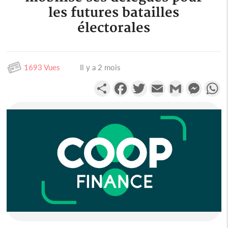
les futures batailles
électorales
1693 Vues
Il y a 2 mois
Partager
Facebook
Twitter
Email
Gmail
Messen
W