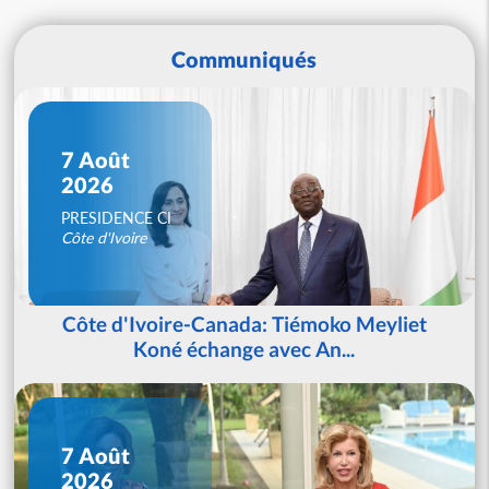
Communiqués
7 Août
2026
PRESIDENCE CI
Côte d'Ivoire
Côte d'Ivoire-Canada: Tiémoko Meyliet
Koné échange avec An...
7 Août
2026