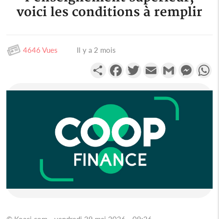
voici les conditions à remplir
4646 Vues
Il y a 2 mois
Partager
Facebook
Twitter
Email
Gmail
Messen
W
© Koaci.com - vendredi 29 mai 2026 - 09:26