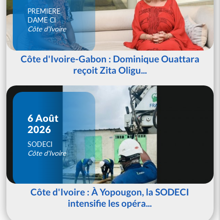
PREMIERE
DAME CI
Côte d'Ivoire
Côte d'Ivoire-Gabon : Dominique Ouattara
reçoit Zita Oligu...
6 Août
2026
SODECI
Côte d'Ivoire
Côte d'Ivoire : À Yopougon, la SODECI
intensifie les opéra...