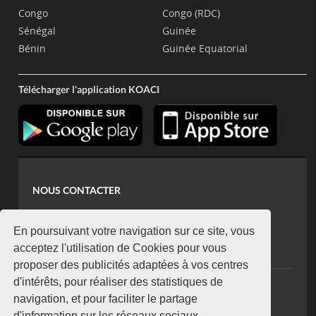
Congo
Congo (RDC)
Sénégal
Guinée
Bénin
Guinée Equatorial
Télécharger l'application KOACI
NOUS CONTACTER
contact@koaci.com
koaci@yahoo.fr
En poursuivant votre navigation sur ce site, vous
+225 07 08 85 52 93
acceptez l'utilisation de Cookies pour vous
proposer des publicités adaptées à vos centres
d'intérêts, pour réaliser des statistiques de
NEWSLETTER
navigation, et pour faciliter le partage
Restez connecté via notre newsletter
d'information sur les réseaux sociaux.