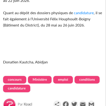
au 22 juin 2026.
Quant au dépôt des dossiers physiques de
candidature
, il se
fait également à l’Université Félix Houphouët-Boigny
(Bâtiment du District), du 28 mai au 26 juin 2026.
Donatien Kautcha, Abidjan
concours
Ministère
emploi
conditions
candidature
Partager
Facebook
Twitter
Email
Gmail
Par
Koaci