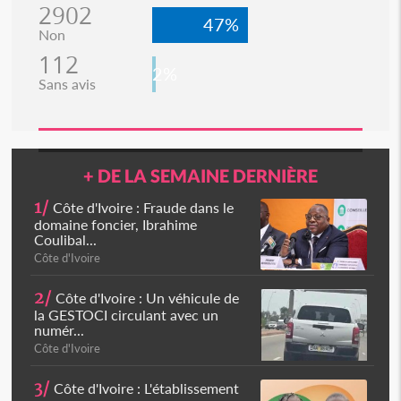
2902
47%
Non
112
2%
Sans avis
+ DE LA SEMAINE DERNIÈRE
1/
Côte d'Ivoire : Fraude dans le
domaine foncier, Ibrahime
Coulibal...
Côte d'Ivoire
2/
Côte d'Ivoire : Un véhicule de
la GESTOCI circulant avec un
numér...
Côte d'Ivoire
3/
Côte d'Ivoire : L'établissement