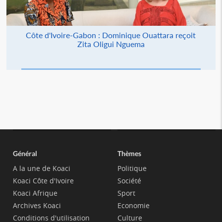
Côte d'Ivoire-Gabon : Dominique Ouattara reçoit
Zita Oligui Nguema
Général
Thèmes
A la une de Koaci
Politique
Koaci Côte d'Ivoire
Société
Koaci Afrique
Sport
Archives Koaci
Economie
Conditions d'utilisation
Culture