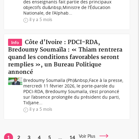
des enseignants fait partie des principaux
objectifs du&nbsp;Ministre de l’Éducation
Nationale, de l’Alphab...
il y a 5 mois
Côte d'Ivoire : PDCI-RDA,
Info
Bredoumy Soumaïla : « Thiam rentrera
quand les conditions favorables seront
remplies », un Bureau Politique
annoncé
Bredoumy Soumaïla (Ph)&nbsp;Face à la presse,
mercredi 11 février 2026, le porte-parole du
PDCI-RDA, Bredoumy Soumaïla, s’est prononcé
sur l’absence prolongée du président du parti,
Tidjane...
il y a 5 mois
Voir Plus
1
2
3
4
5
...
14