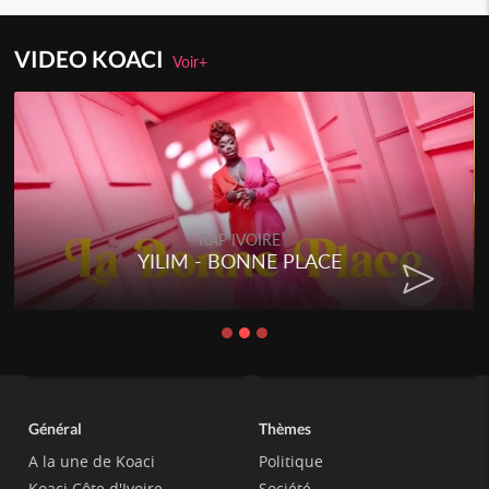
VIDEO KOACI
Voir+
RAP IVOIRE
YILIM - BONNE PLACE
Général
Thèmes
A la une de Koaci
Politique
Koaci Côte d'Ivoire
Société