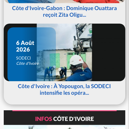
Côte d'Ivoire-Gabon : Dominique Ouattara
reçoit Zita Oligu...
6 Août
2026
SODECI
Côte d'Ivoire
Côte d'Ivoire : À Yopougon, la SODECI
intensifie les opéra...
INFOS
CÔTE D'IVOIRE