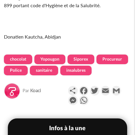
899 portant code d'Hygiène et de la Salubrité.
Donatien Kautcha, Abidjan
chocolat
Yopougon
Siporex
Procureur
Police
sanitaire
insalubres
Partager
Facebook
Twitter
Email
Gmail
Par
Koaci
Messenger
WhatsApp
Infos à la une