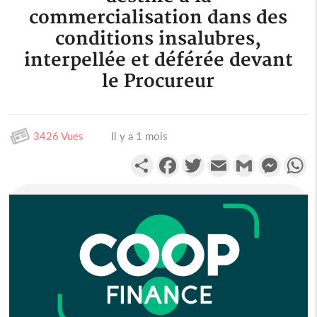
commercialisation dans des
conditions insalubres,
interpellée et déférée devant
le Procureur
3426 Vues
Il y a 1 mois
Partager
Facebook
Twitter
Email
Gmail
Messen
W