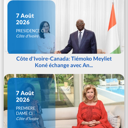
7 Août
2026
PRESIDENCE CI
Côte d'Ivoire
Côte d'Ivoire-Canada: Tiémoko Meyliet
Koné échange avec An...
7 Août
2026
PREMIERE
DAME CI
Côte d'Ivoire