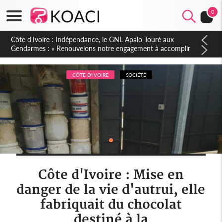
0
Sierra Leone : Un projet de réforme constitutionnelle en
gestation, points clés des amendements, un exclu d'avance
CÔTE D'IVOIRE
SOCIÉTÉ
Côte d'Ivoire : Mise en
danger de la vie d'autrui, elle
fabriquait du chocolat
destiné à la