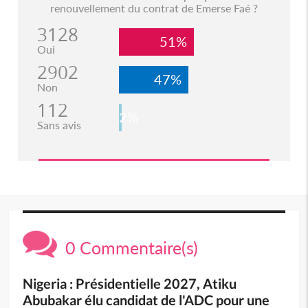
renouvellement du contrat de Emerse Faé ?
3128
51%
Oui
2902
47%
Non
112
2%
Sans avis
0 Commentaire(s)
Nigeria : Présidentielle 2027, Atiku
Abubakar élu candidat de l'ADC pour une