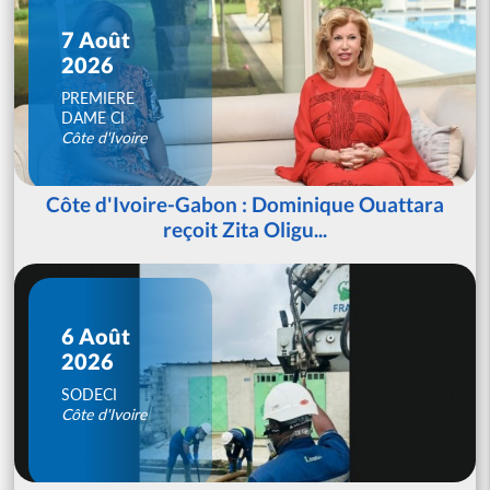
7 Août
2026
PREMIERE
DAME CI
Côte d'Ivoire
Côte d'Ivoire-Gabon : Dominique Ouattara
reçoit Zita Oligu...
6 Août
2026
SODECI
Côte d'Ivoire