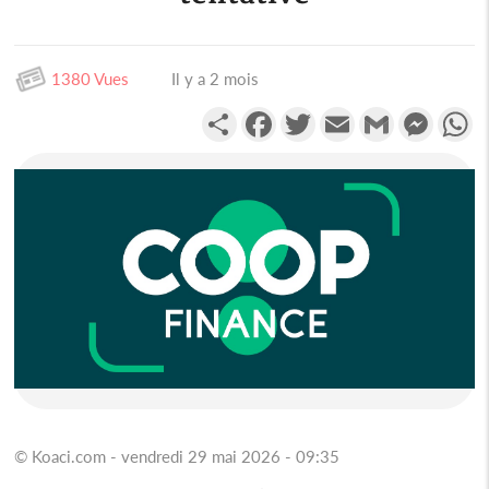
1380 Vues
Il y a 2 mois
Partager
Facebook
Twitter
Email
Gmail
Messen
W
© Koaci.com - vendredi 29 mai 2026 - 09:35