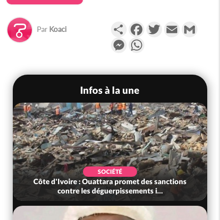
Partager
Facebook
Twitter
Email
Gmail
Par
Koaci
Messenger
WhatsApp
Infos à la une
SOCIÉTÉ
Côte d'Ivoire : Ouattara promet des sanctions
contre les déguerpissements i...