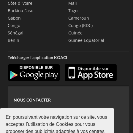
Côte d'Ivoire
Mali
Burkina Faso
Togo
Gabon
Cameroun
Congo
Congo (RDC)
Sénégal
Guinée
Bénin
Guinée Equatorial
Télécharger l'application KOACI
NOUS CONTACTER
contact@koaci.com
koaci@yahoo.fr
En poursuivant votre navigation sur ce site, vous
+225 07 08 85 52 93
acceptez l'utilisation de Cookies pour vous
proposer des publicités adaptées à vos centres