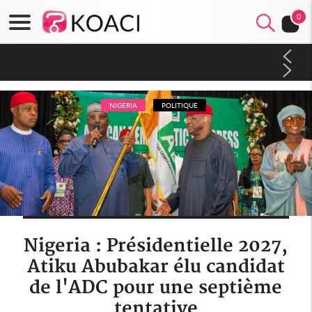
0
Côte d'Ivoire : Indépendance 2026, Thiam plaide pour un
environnement démocratique plus apaisé
NIGERIA
POLITIQUE
Nigeria : Présidentielle 2027,
Atiku Abubakar élu candidat
de l'ADC pour une septième
tentative