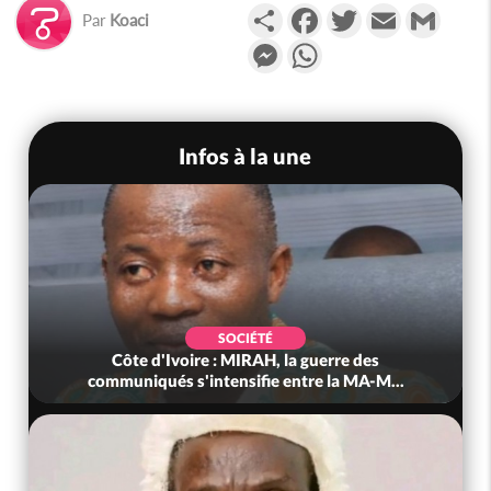
Partager
Facebook
Twitter
Email
Gmail
Par
Koaci
Messenger
WhatsApp
Infos à la une
POLITIQUE
re des
Côte d'Ivoire : Après le pari réussi du 66
a MA-M...
anniversaire, Adama Bictogo : «...