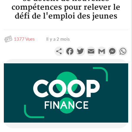
compétences pour relever le
défi de l'emploi des jeunes
1377 Vues
Il y a 2 mois
Partager
Facebook
Twitter
Email
Gmail
Messen
W