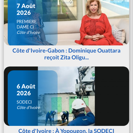
7 Août
2026
PREMIERE
DAME CI
Côte d'Ivoire
Côte d'Ivoire-Gabon : Dominique Ouattara
reçoit Zita Oligu...
6 Août
2026
SODECI
Côte d'Ivoire
Côte d'Ivoire : À Yopougon, la SODECI