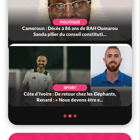
POLITIQUE
AH Oumarou
Bénin : L'ancien président Patrice Talon élu 
uti...
tête du Sénat
POLITIQUE
 Eléphants,
Ghana : Kenneth Adjei nommé ministre de
e...
Défense, Zanetor A-Rawlings à l...