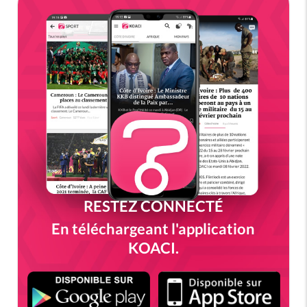
RESTEZ CONNECTÉ
En téléchargeant l'application
KOACI.