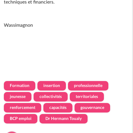
techniques et financiers.
Wassimagnon
Formation
insertion
professionnelle
jeunesse
collectivités
territoriales
renforcement
capacités
gouvernance
BCP emploi
Dr Hermann Toualy