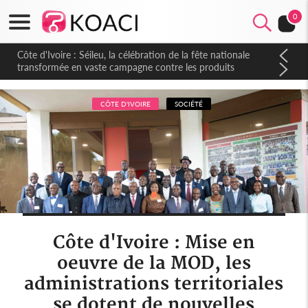
0
Côte d'Ivoire : Séileu, la célébration de la fête nationale
transformée en vaste campagne contre les produits
dépigmentants dangereux
CÔTE D'IVOIRE
SOCIÉTÉ
Côte d'Ivoire : Mise en
oeuvre de la MOD, les
administrations territoriales
se dotent de nouvelles