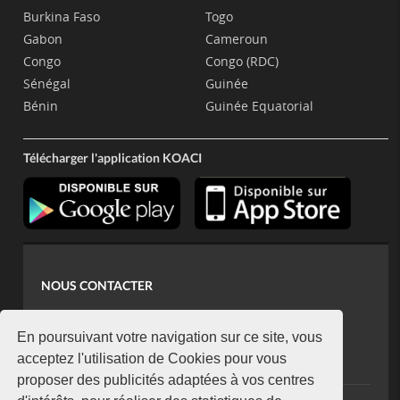
Burkina Faso
Togo
Gabon
Cameroun
Congo
Congo (RDC)
Sénégal
Guinée
Bénin
Guinée Equatorial
Télécharger l'application KOACI
NOUS CONTACTER
contact@koaci.com
koaci@yahoo.fr
En poursuivant votre navigation sur ce site, vous
+225 07 08 85 52 93
acceptez l'utilisation de Cookies pour vous
proposer des publicités adaptées à vos centres