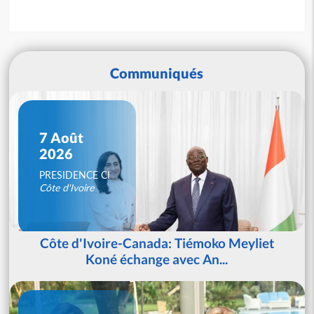
Communiqués
7 Août
2026
PRESIDENCE CI
Côte d'Ivoire
Côte d'Ivoire-Canada: Tiémoko Meyliet
Koné échange avec An...