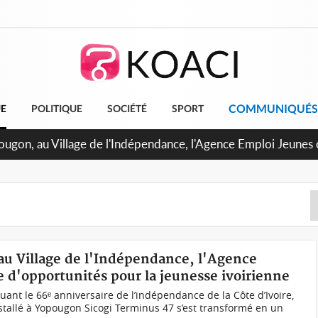
COMMUNIQUÉS
UE
POLITIQUE
SOCIÉTÉ
SPORT
U de Treichville, après la fronde, les agents contractuels obt
 arriérés du SMIG 2023
au Village de l'Indépendance, l'Agence
 d'opportunités pour la jeunesse ivoirienne
quant le 66ᵉ anniversaire de l’indépendance de la Côte d’Ivoire,
nstallé à Yopougon Sicogi Terminus 47 s’est transformé en un