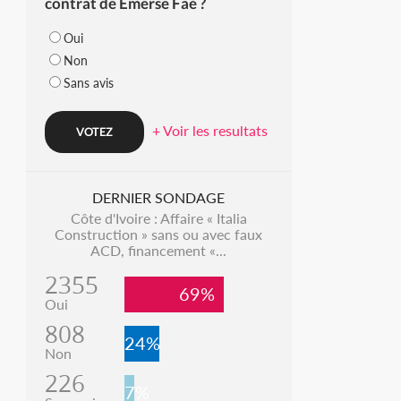
contrat de Emerse Faé ?
Oui
Non
Sans avis
+ Voir les resultats
DERNIER SONDAGE
Côte d'Ivoire : Affaire « Italia
Construction » sans ou avec faux
ACD, financement «...
2355
69%
Oui
808
24%
Non
226
7%