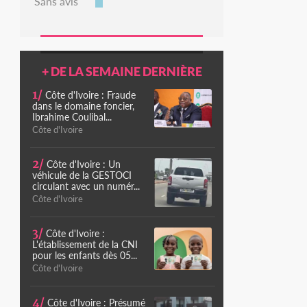
Sans avis
+ DE LA SEMAINE DERNIÈRE
1/
Côte d'Ivoire : Fraude
dans le domaine foncier,
Ibrahime Coulibal...
Côte d'Ivoire
2/
Côte d'Ivoire : Un
véhicule de la GESTOCI
circulant avec un numér...
Côte d'Ivoire
3/
Côte d'Ivoire :
L'établissement de la CNI
pour les enfants dès 05...
Côte d'Ivoire
4/
Côte d'Ivoire : Présumé