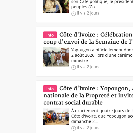
son Café politique, le présiden
peuples (Co...
il y a 2 jours
Côte d'Ivoire : Célébratio
Info
coup d'envoi de la Semaine de 
Yopougon a officiellement don
2 août 2026, lors d'une cérémon
ministre...
il y a 2 jours
Côte d'Ivoire : Yopougon,
Info
nationale de la Propreté et invite
contrat social durable
À exactement quatre jours de l
Côte d'Ivoire, que Yopougon ac
dimanche 2...
il y a 2 jours