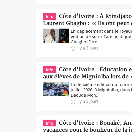
Côte d'Ivoire : À Krindjabo
Info
Laurent Gbagbo : « Ils ont peur
En déplacement dans le royaum
édition de son « Café politique
Gbagbo. Face...
il y a 3 jours
Côte d'Ivoire : Éducation 
Info
aux élèves de Migniniba lors de
La deuxième édition du tournoi
juillet 2026, à Migniniba, dan
Daouda Moh...
il y a 3 jours
Côte d'Ivoire : Bouaké, Am
Info
vacances pour le bonheur de la 