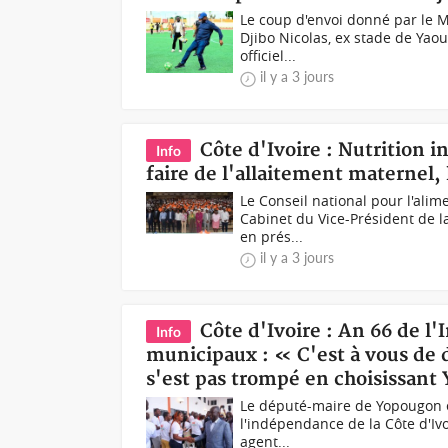
Le coup d'envoi donné par le 
Djibo Nicolas, ex stade de Yao
officiel...
il y a 3 jours
Côte d'Ivoire : Nutrition i
Info
faire de l'allaitement maternel,
Le Conseil national pour l'alim
Cabinet du Vice-Président de la
en prés...
il y a 3 jours
Côte d'Ivoire : An 66 de l
Info
municipaux : « C'est à vous de 
s'est pas trompé en choisissan
Le député-maire de Yopougon e
l'indépendance de la Côte d'Ivo
agent...