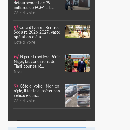
détournement de 39
milliards de FCFA à la...
Côte d'Ivoire
5/
Côte d'Ivoire : Rentrée
Scolaire 2026-2027, vaste
opération d'éta...
Côte d'Ivoire
6/
Niger : Frontière Bénin-
Niger, les conditions de
Tiani pour sa ré...
Niger
7/
Côte d'Ivoire : Non en
règle, il tente d'insérer son
véhicule dan...
Côte d'Ivoire