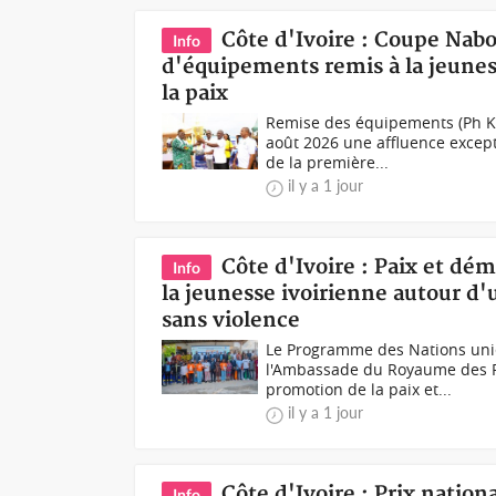
Côte d'Ivoire : Coupe Nab
Info
d'équipements remis à la jeunes
la paix
Remise des équipements (Ph K
août 2026 une affluence except
de la première...
il y a 1 jour
Côte d'Ivoire : Paix et dé
Info
la jeunesse ivoirienne autour d'
sans violence
Le Programme des Nations unie
l'Ambassade du Royaume des Pay
promotion de la paix et...
il y a 1 jour
Côte d'Ivoire : Prix natio
Info