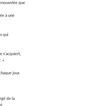
renouvelée que
dée à une
s qui
e s’acquiert,
. »
 chaque jour.
rgé de la
té.