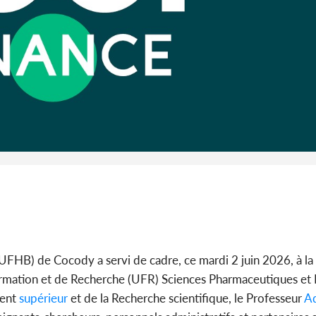
Abidjan
partenaria
Côte d'I
CAFOP 202
d'admissi
UFHB) de Cocody a servi de cadre, ce mardi 2 juin 2026, à la
 Formation et de Recherche (UFR) Sciences Pharmaceutiques et
ment
supérieur
et de la Recherche scientifique, le Professeur
Ad