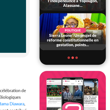
 consolide ses
l'indépendance à Yopougon,
ts avec New Del...
Alassane...
SOCIÉTÉ
POLITIQUE
voire : Concours
Sierra Leone : Un projet de
6, les résultats
réforme constitutionnelle en
bilité (1er tou...
gestation, points...
 célébration de
 Biologiques
ama Diawara
,