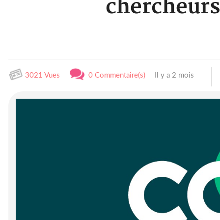
chercheurs
3021 Vues
0 Commentaire(s)
Il y a 2 mois