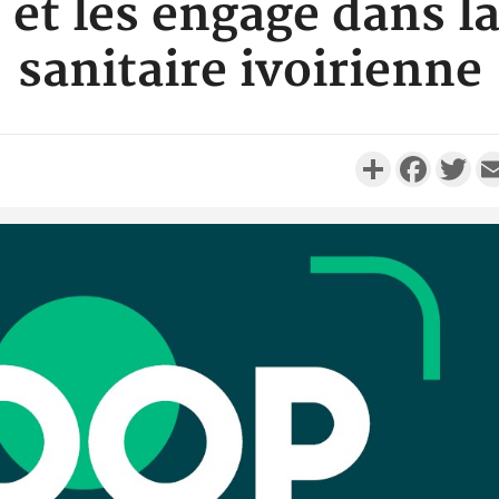
 et les engage dans la
sanitaire ivoirienne
Partager
Faceboo
Twi
Côte d'
résidue
sociétés
Côte d'Iv