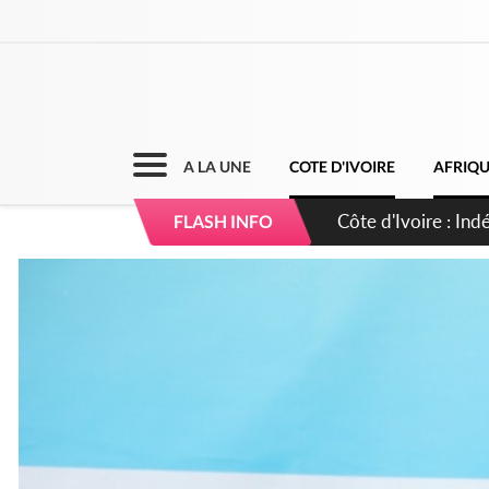
A LA UNE
COTE D'IVOIRE
AFRIQ
Sierra Leone : Un 
FLASH INFO
d'avance