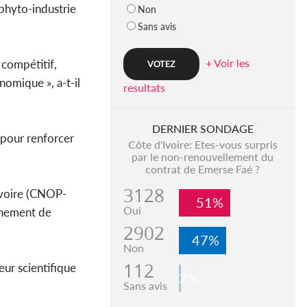
 phyto-industrie
Non
Sans avis
+ Voir les
compétitif,
omique », a-t-il
resultats
DERNIER SONDAGE
s pour renforcer
Côte d'Ivoire: Etes-vous surpris
par le non-renouvellement du
contrat de Emerse Faé ?
3128
Ivoire (CNOP-
51%
Oui
nnement de
2902
47%
Non
112
eur scientifique
2%
Sans avis