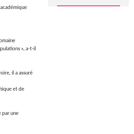
n académique
 domaine
lations », a-t-il
ire, il a assuré
thique et de
e par une