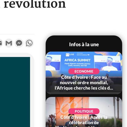
 révolution
k
tter
Email
Gmail
Messenger
WhatsApp
Infos à la une
SOCIÉTÉ
Ivoire : Stocks
ECONOMIE
ls de cacao, des
Côte d'Ivoire : Face au
 coopératives et
nouvvel ordre mondial,
ach...
l'Afrique cherche les clés d...
POLITIQUE
Côte d'Ivoire : Après la
POLITIQUE
oire : Diplomatie,
célébration de