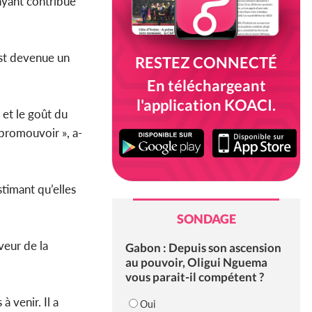
ayant contribué
st devenue un
RESTEZ CONNECTÉ
En téléchargeant
l'application KOACI.
 et le goût du
à promouvoir », a-
stimant qu’elles
SONDAGE
veur de la
Gabon : Depuis son ascension
au pouvoir, Oligui Nguema
vous parait-il compétent ?
 venir. Il a
Oui