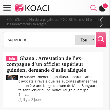
0
Côte d'Ivoire : Fin de la pagaille au PDCI-RDA, Lessiehi bannit
les mouvements sauvages
Ghana : Arrestation de l'ex-
Info
compagne d'un officier supérieur
guinéen, demande d'asile alléguée
Un suspect menotté (ph illustration) Un cabinet
d'avocats a révélé que les autorités ghanéennes
ont arrêté une belge du nom de Mme Bangoura
faisant l'objet d'une notice rouge d'Interpol
émis...
il y a 2 jours