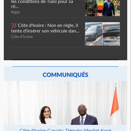
les conditions de Tiani pour sa
ré...
Niger
7/
Côte d'Ivoire : Non en règle, il
tente d'insérer son véhicule dan...
Côte d'Ivoire
COMMUNIQUÉS
Côte d'Ivoire-Canada: Tiémoko Meyliet Koné