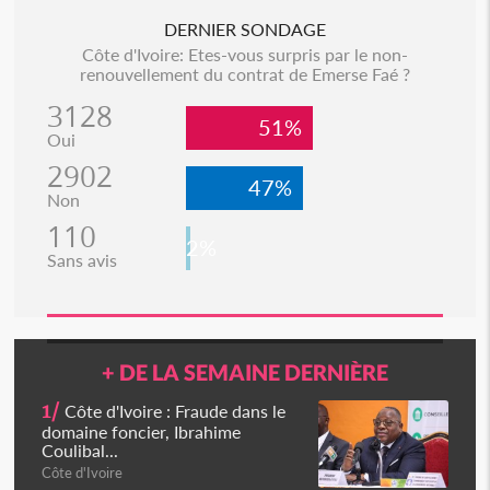
DERNIER SONDAGE
Côte d'Ivoire: Etes-vous surpris par le non-
renouvellement du contrat de Emerse Faé ?
3128
51%
Oui
2902
47%
Non
110
2%
Sans avis
+ DE LA SEMAINE DERNIÈRE
1/
Côte d'Ivoire : Fraude dans le
domaine foncier, Ibrahime
Coulibal...
Côte d'Ivoire