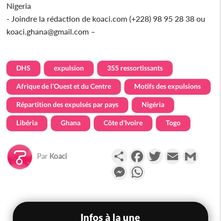
Nigeria
- Joindre la rédaction de koaci.com (+228) 98 95 28 38 ou
koaci.ghana@gmail.com –
DHS
expulsion
355 ressortissants
Afrique de l’Ouest et du Centre
Motifs des expulsions
Répartition des expulsés par pays
Nigéria
Libéria
Ghana
Côte d'Ivoire
Togo
Partager
Facebook
Twitter
Email
Gmail
Par
Koaci
Messenger
WhatsApp
Infos à la une