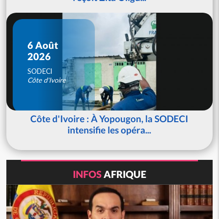
6 Août
2026
SODECI
Côte d'Ivoire
Côte d'Ivoire : À Yopougon, la SODECI
intensifie les opéra...
INFOS
AFRIQUE