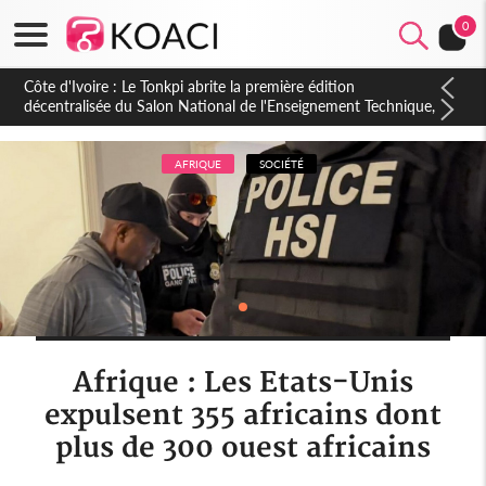
0
Côte d'Ivoire : PPA-CI, Gbagbo délègue une partie de ses
prérogatives de président à 05 cadres, vers sa retraite
politique ?
AFRIQUE
SOCIÉTÉ
Afrique : Les Etats-Unis
expulsent 355 africains dont
plus de 300 ouest africains