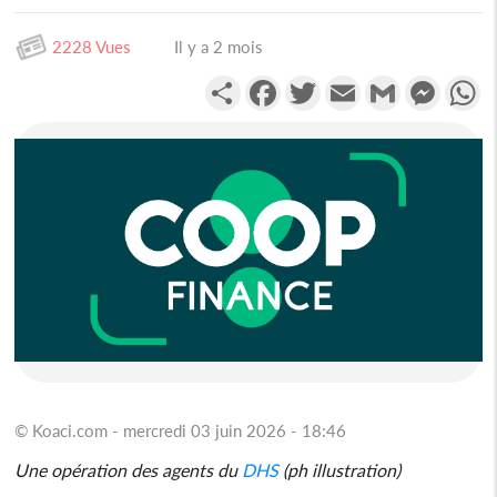
2228 Vues
Il y a 2 mois
Partager
Facebook
Twitter
Email
Gmail
Messen
W
© Koaci.com - mercredi 03 juin 2026 - 18:46
Une opération des agents du
DHS
(ph illustration)