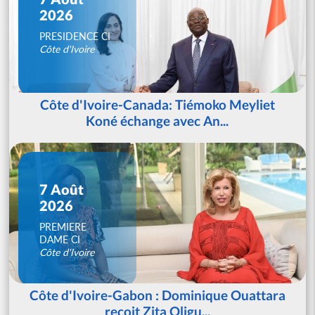
2026
PRESIDENCE CI
Côte d'Ivoire
Côte d'Ivoire-Canada: Tiémoko Meyliet
Koné échange avec An...
7 Août
2026
PREMIERE
DAME CI
Côte d'Ivoire
Côte d'Ivoire-Gabon : Dominique Ouattara
reçoit Zita Oligu...