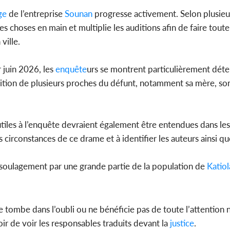
ge
de l’entreprise
Sounan
progresse activement. Selon plusieu
les choses en main et multiplie les auditions afin de faire toute
ville.
Côte d'
sanitaire
modernise
 juin 2026, les
enquête
urs se montrent particulièrement déte
udition de plusieurs proches du défunt, notamment sa mère, son
iles à l’enquête devraient également être entendues dans les
 circonstances de ce drame et à identifier les auteurs ainsi qu
ec soulagement par une grande partie de la population de
Katiol
 tombe dans l’oubli ou ne bénéficie pas de toute l’attention n
r de voir les responsables traduits devant la
justice
.