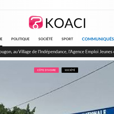
COMMUNIQUÉS
UE
POLITIQUE
SOCIÉTÉ
SPORT
 de Treichville, après la fronde, les agents contractuels obti
arriérés du SMIG 2023
CÔTE D'IVOIRE
SOCIÉTÉ