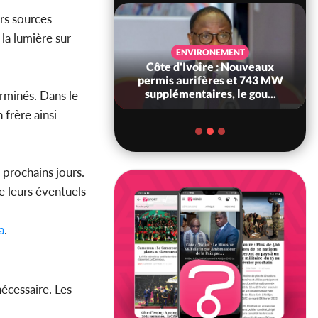
rs sources
 la lumière sur
SANTÉ
ENVIRONEMENT
Ivoire : Réforme
Côte d'Ivoire : Nouveaux
, le gouvernement
permis aurifères et 743 MW
 ses structures...
supplémentaires, le gou...
rminés. Dans le
 frère ainsi
 prochains jours.
e leurs éventuels
a
.
écessaire. Les