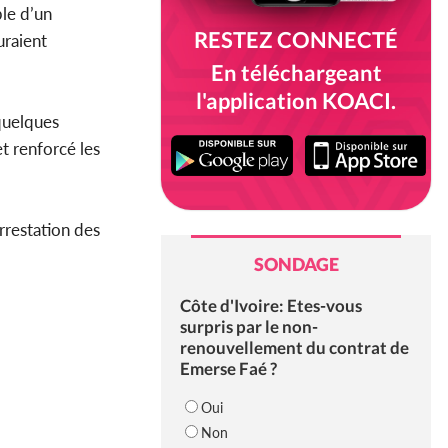
ble d’un
RESTEZ CONNECTÉ
uraient
En téléchargeant
l'application KOACI.
 quelques
t renforcé les
rrestation des
SONDAGE
Côte d'Ivoire: Etes-vous
surpris par le non-
renouvellement du contrat de
Emerse Faé ?
Oui
Non