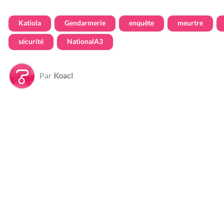
Katiola
Gendarmerie
enquête
meurtre
sécurité
NationalA3
Par
Koaci