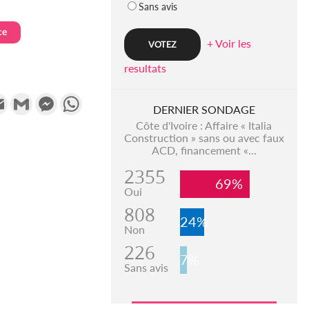
Sans avis
ce
+ Voir les
resultats
k
tter
Email
Gmail
Messenger
WhatsApp
DERNIER SONDAGE
Côte d'Ivoire : Affaire « Italia
Construction » sans ou avec faux
ACD, financement «...
2355
69%
Oui
808
24%
Non
226
7%
Sans avis