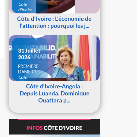
Côte
d'Ivoire
Côte d'Ivoire : L'économie de
l'attention : pourquoi les j...
31 Juillet
2026
PREMIERE
DAME CI
Côte
d'Ivoire
Côte d'Ivoire-Angola :
Depuis Luanda, Dominique
Ouattara p...
INFOS
CÔTE D'IVOIRE