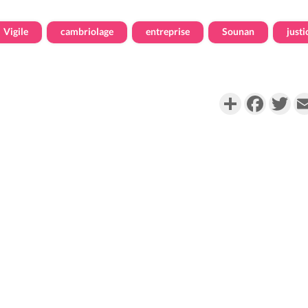
Vigile
cambriolage
entreprise
Sounan
justi
Partager
Faceboo
Twi