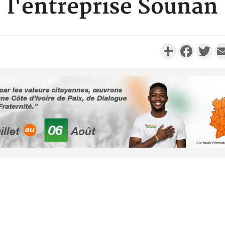
l'entreprise Sounan
Partager
Faceboo
Twi
Côte d'Ivo
2026, 
battant de
Côte d'Ivo
socié
gouverneme