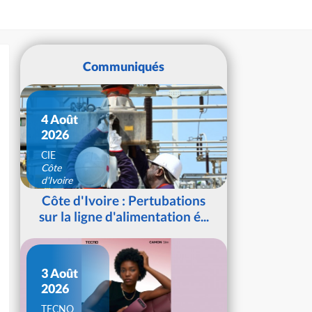
Communiqués
4 Août
2026
CIE
Côte
d'Ivoire
Côte d'Ivoire : Pertubations
sur la ligne d'alimentation é...
3 Août
2026
TECNO