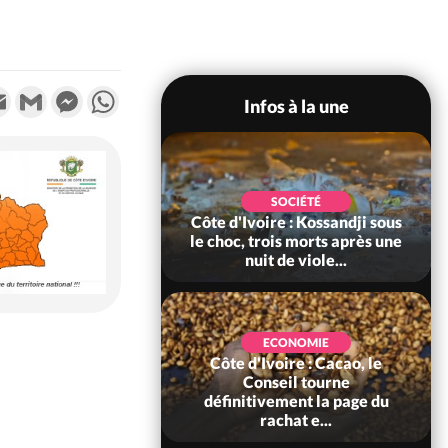
k
tter
Email
Gmail
Messenger
WhatsApp
Infos à la une
POLITIQUE
SOCIÉTÉ
ire : Indépendance
Côte d'Ivoire : Kossandji sous
Yopougon coeur
le choc, trois morts après une
 la célébration...
nuit de viole...
ECONOMIE
Côte d'Ivoire : Cacao, le
SOCIÉTÉ
ire : Réforme de la
Conseil tourne
té civile, le
définitivement la page du
nt valide six dé...
rachat e...