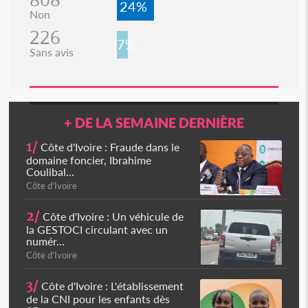
24%
Non
226
7%
Sans avis
+ DE LA SEMAINE DERNIÈRE
1/
Côte d'Ivoire : Fraude dans le
domaine foncier, Ibrahime
Coulibal...
Côte d'Ivoire
2/
Côte d'Ivoire : Un véhicule de
la GESTOCI circulant avec un
numér...
Côte d'Ivoire
3/
Côte d'Ivoire : L'établissement
de la CNI pour les enfants dès