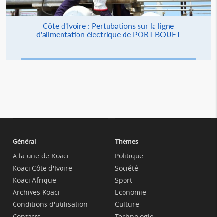
Côte d'Ivoire : Pertubations sur la ligne
d'alimentation électrique de PORT BOUET
Général
Thèmes
A la une de Koaci
Politique
Koaci Côte d'Ivoire
Société
Koaci Afrique
Sport
Archives Koaci
Economie
Conditions d'utilisation
Culture
Contacts
Technologie