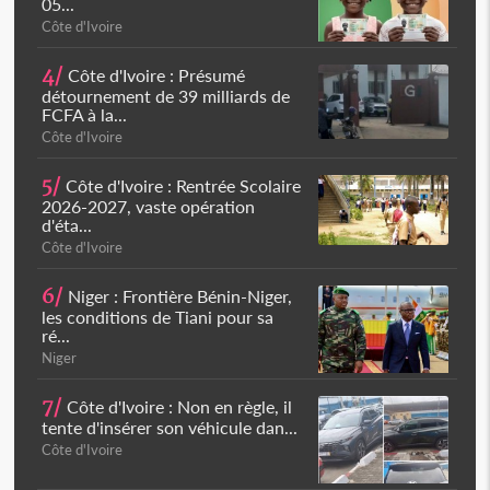
05...
Côte d'Ivoire
4/
Côte d'Ivoire : Présumé
détournement de 39 milliards de
FCFA à la...
Côte d'Ivoire
5/
Côte d'Ivoire : Rentrée Scolaire
2026-2027, vaste opération
d'éta...
Côte d'Ivoire
6/
Niger : Frontière Bénin-Niger,
les conditions de Tiani pour sa
ré...
Niger
7/
Côte d'Ivoire : Non en règle, il
tente d'insérer son véhicule dan...
Côte d'Ivoire