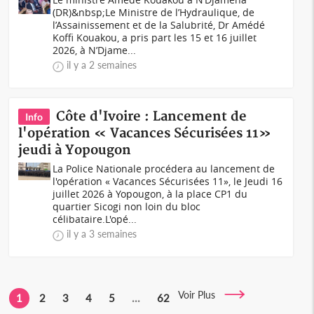
(DR)&nbsp;Le Ministre de l’Hydraulique, de
l’Assainissement et de la Salubrité, Dr Amédé
Koffi Kouakou, a pris part les 15 et 16 juillet
2026, à N’Djame...
il y a 2 semaines
Côte d'Ivoire : Lancement de
Info
l'opération « Vacances Sécurisées 11»
jeudi à Yopougon
La Police Nationale procédera au lancement de
l'opération « Vacances Sécurisées 11», le Jeudi 16
juillet 2026 à Yopougon, à la place CP1 du
quartier Sicogi non loin du bloc
célibataire.L'opé...
il y a 3 semaines
Voir Plus
1
2
3
4
5
...
62