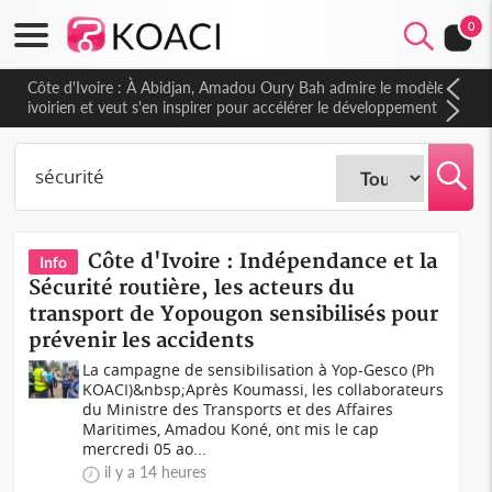
0
Côte d'Ivoire : À Abidjan, Amadou Oury Bah admire le modèle
ivoirien et veut s'en inspirer pour accélérer le développement
de la Guinée
Côte d'Ivoire : Indépendance et la
Info
Sécurité routière, les acteurs du
transport de Yopougon sensibilisés pour
prévenir les accidents
La campagne de sensibilisation à Yop-Gesco (Ph
KOACI)&nbsp;Après Koumassi, les collaborateurs
du Ministre des Transports et des Affaires
Maritimes, Amadou Koné, ont mis le cap
mercredi 05 ao...
il y a 14 heures