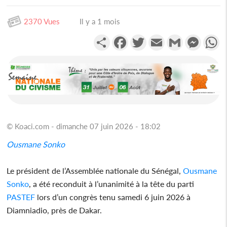
2370 Vues
Il y a 1 mois
Partager
Facebook
Twitter
Email
Gmail
Messen
W
© Koaci.com - dimanche 07 juin 2026 - 18:02
Ousmane Sonko
Le président de l’Assemblée nationale du Sénégal,
Ousmane
Sonko
, a été reconduit à l’unanimité à la tête du parti
PASTEF
lors d’un congrès tenu samedi 6 juin 2026 à
Diamniadio, près de Dakar.