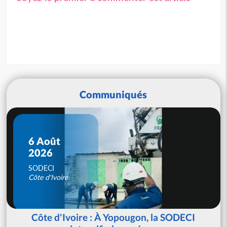
Communiqués
6 Août
2026
SODECI
Côte d'Ivoire
Côte d'Ivoire : À Yopougon, la SODECI