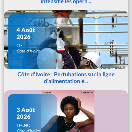
intensifie les opéra...
4 Août
2026
CIE
Côte d'Ivoire
Côte d'Ivoire : Pertubations sur la ligne
d'alimentation é...
3 Août
2026
TECNO
Côte d'Ivoire