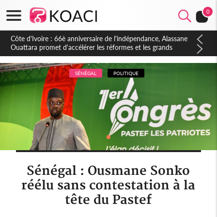
0
Côte d'Ivoire : À Abidjan, Amadou Oury Bah admire le modèle
ivoirien et veut s'en inspirer pour accélérer le développement
de la Guinée
SÉNÉGAL
POLITIQUE
Sénégal : Ousmane Sonko
réélu sans contestation à la
tête du Pastef