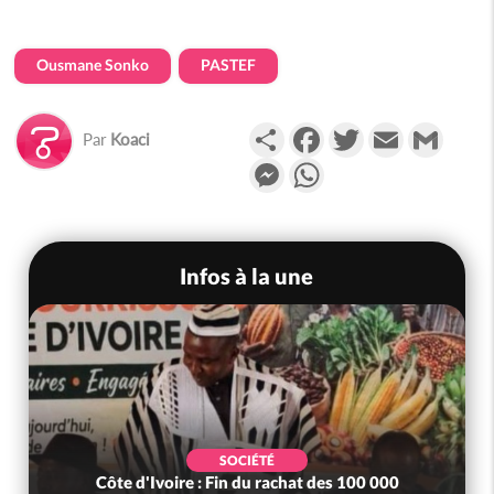
Ousmane Sonko
PASTEF
Partager
Facebook
Twitter
Email
Gmail
Par
Koaci
Messenger
WhatsApp
Infos à la une
SOCIÉTÉ
Côte d'Ivoire : Fin du rachat des 100 000