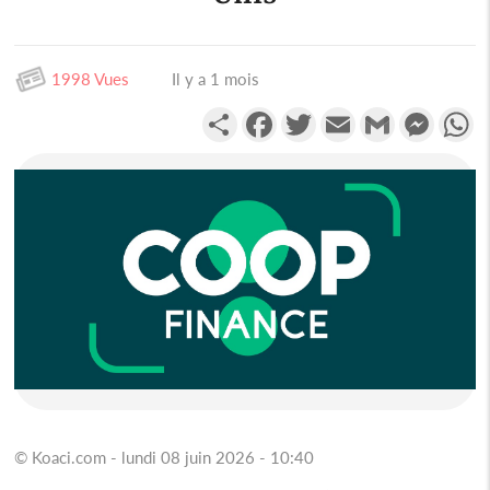
1998 Vues
Il y a 1 mois
Partager
Facebook
Twitter
Email
Gmail
Messen
W
© Koaci.com - lundi 08 juin 2026 - 10:40