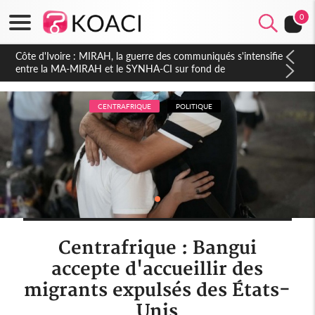
0
Côte d'Ivoire : Indépendance 2026, Thiam plaide pour un
environnement démocratique plus apaisé
CENTRAFRIQUE
POLITIQUE
Centrafrique : Bangui
accepte d'accueillir des
migrants expulsés des États-
Unis