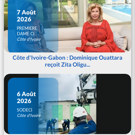
7 Août
2026
PREMIERE
DAME CI
Côte d'Ivoire
Côte d'Ivoire-Gabon : Dominique Ouattara
reçoit Zita Oligu...
6 Août
2026
SODECI
Côte d'Ivoire