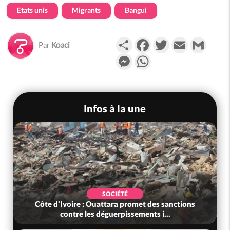
Etats unis
Migrants
Bangui
Partager
Facebook
Twitter
Email
Gmail
Par
Koaci
Messenger
WhatsApp
Infos à la une
SOCIÉTÉ
Côte d'Ivoire : Ouattara promet des sanctions
contre les déguerpissements i...