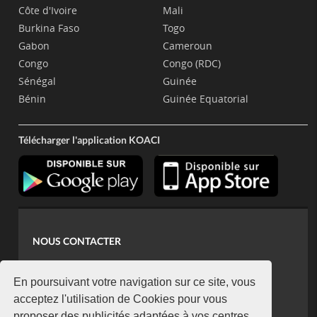
Côte d'Ivoire
Mali
Burkina Faso
Togo
Gabon
Cameroun
Congo
Congo (RDC)
Sénégal
Guinée
Bénin
Guinée Equatorial
Télécharger l'application KOACI
NOUS CONTACTER
contact@koaci.com
koaci@yahoo.fr
En poursuivant votre navigation sur ce site, vous
+225 07 08 85 52 93
acceptez l'utilisation de Cookies pour vous
proposer des publicités adaptées à vos centres