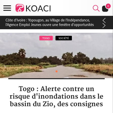
0
Côte d'Ivoire : CHU de Treichville, après la fronde, les agents
contractuels obtiennent un accord avec la direction sur les
arriérés du SMIG 2023
TOGO
SOCIÉTÉ
Togo : Alerte contre un
risque d'inondations dans le
bassin du Zio, des consignes