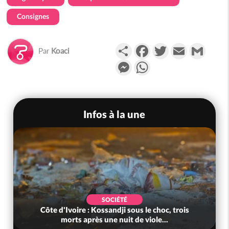
Consignes
Partager
Facebook
Twitter
Email
Gmail
Par
Koaci
Messenger
WhatsApp
Infos à la une
SOCIÉTÉ
Côte d'Ivoire : Kossandji sous le choc, trois
morts après une nuit de viole...