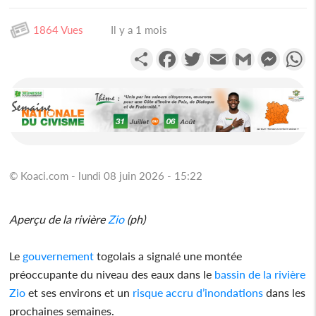
1864 Vues
Il y a 1 mois
Partager
Facebook
Twitter
Email
Gmail
Messen
W
© Koaci.com - lundi 08 juin 2026 - 15:22
Aperçu de la rivière
Zio
(ph)
Le
gouvernement
togolais a signalé une montée
préoccupante du niveau des eaux dans le
bassin de la rivière
Zio
et ses environs et un
risque accru d’inondations
dans les
prochaines semaines.