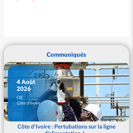
Communiqués
4 Août
2026
CIE
Côte d'Ivoire
Côte d'Ivoire : Pertubations sur la ligne