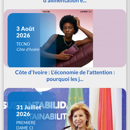
d'alimentation é...
3 Août
2026
TECNO
Côte d'Ivoire
Côte d'Ivoire : L'économie de l'attention :
pourquoi les j...
31 Juillet
2026
PREMIERE
DAME CI