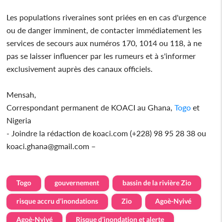
Les populations riveraines sont priées en en cas d'urgence
ou de danger imminent, de contacter immédiatement les
services de secours aux numéros 170, 1014 ou 118, à ne
pas se laisser influencer par les rumeurs et à s'informer
exclusivement auprès des canaux officiels.
Mensah,
Correspondant permanent de KOACI au Ghana,
Togo
et
Nigeria
- Joindre la rédaction de koaci.com (+228) 98 95 28 38 ou
koaci.ghana@gmail.com –
Togo
gouvernement
bassin de la rivière Zio
risque accru d’inondations
Zio
Agoè-Nyivé
Agoè-Nyivé
Risque d’inondation et alerte