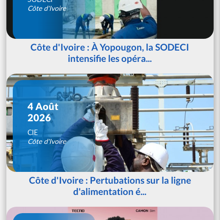
Côte d'Ivoire
Côte d'Ivoire : À Yopougon, la SODECI
intensifie les opéra...
4 Août
2026
CIE
Côte d'Ivoire
Côte d'Ivoire : Pertubations sur la ligne
d'alimentation é...