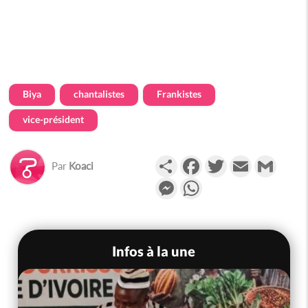
Biya
chantalistes
Frankistes
vice-président
Partager
Facebook
Twitter
Email
Gmail
Par
Koaci
Messenger
WhatsApp
Infos à la une