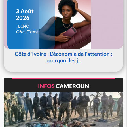
3 Août
2026
TECNO
Côte d'Ivoire
Côte d'Ivoire : L'économie de l'attention :
pourquoi les j...
INFOS
CAMEROUN