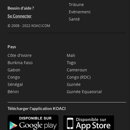
Tribune
Besoin d'aide ?
Evènement
Se Connecter
Santé
© 2008 - 2022 KOACI.COM
Pays
Côte d'Ivoire
Mali
Burkina Faso
Togo
Gabon
Cameroun
Congo
Congo (RDC)
Sénégal
Guinée
Bénin
Guinée Equatorial
Télécharger l'application KOACI