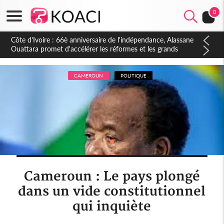
0
Côte d'Ivoire : À Abidjan, Amadou Oury Bah admire le modèle
ivoirien et veut s'en inspirer pour accélérer le développement
de la Guinée
CAMEROUN
POLITIQUE
Cameroun : Le pays plongé
dans un vide constitutionnel
qui inquiète