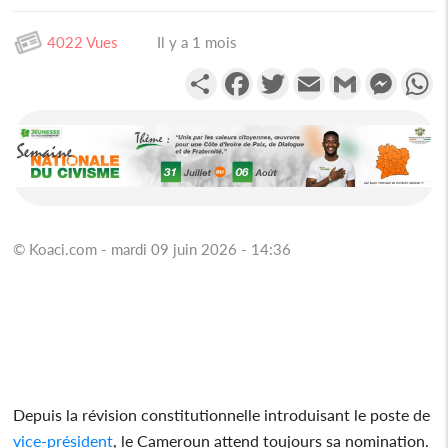
4022 Vues
Il y a 1 mois
Partager
Facebook
Twitter
Email
Gmail
Messen
W
© Koaci.com - mardi 09 juin 2026 - 14:36
Depuis la révision constitutionnelle introduisant le poste de
vice-président
, le Cameroun attend toujours sa nomination.