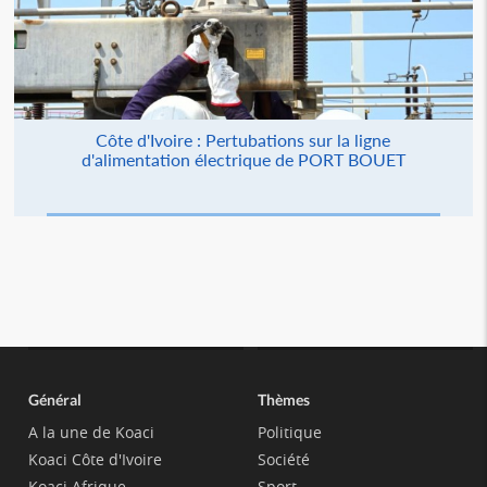
Côte d'Ivoire : Pertubations sur la ligne
d'alimentation électrique de PORT BOUET
Général
Thèmes
A la une de Koaci
Politique
Koaci Côte d'Ivoire
Société
Koaci Afrique
Sport