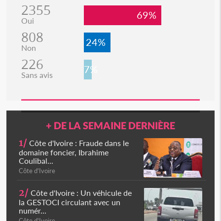
2355
69%
Oui
808
24%
Non
226
7%
Sans avis
+ DE LA SEMAINE DERNIÈRE
1/
Côte d'Ivoire : Fraude dans le
domaine foncier, Ibrahime
Coulibal...
Côte d'Ivoire
2/
Côte d'Ivoire : Un véhicule de
la GESTOCI circulant avec un
numér...
Côte d'Ivoire