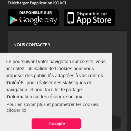
Télécharger l'application KOACI
NOUS CONTACTER
contact@koaci.com
koaci@yahoo.fr
En poursuivant votre navigation sur ce site, vous
+225 07 08 85 52 93
acceptez l'utilisation de Cookies pour vous
proposer des publicités adaptées à vos centres
d'intérêts, pour réaliser des statistiques de
NEWSLETTER
navigation, et pour faciliter le partage
Restez connecté via notre newsletter
d'information sur les réseaux sociaux.
S'abonner
Pour en savoir plus et paramétrer les cookies,
Se désabonner
cliquer ici
J'accepte