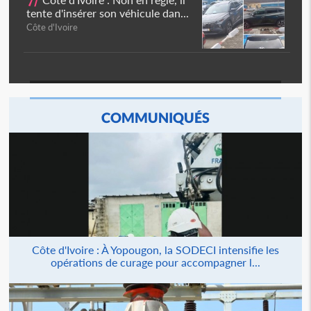
7/
tente d'insérer son véhicule dan...
Côte d'Ivoire
COMMUNIQUÉS
Côte d'Ivoire : À Yopougon, la SODECI intensifie les
opérations de curage pour accompagner l...