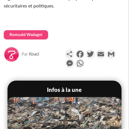
sécuritaires et politiques.
Romuald Wadagni
Partager
Facebook
Twitter
Email
Gmail
Par
Koaci
Messenger
WhatsApp
Infos à la une