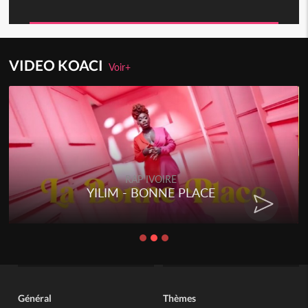
VIDEO KOACI
Voir+
RAP IVOIRE
YILIM - BONNE PLACE
Général
Thèmes