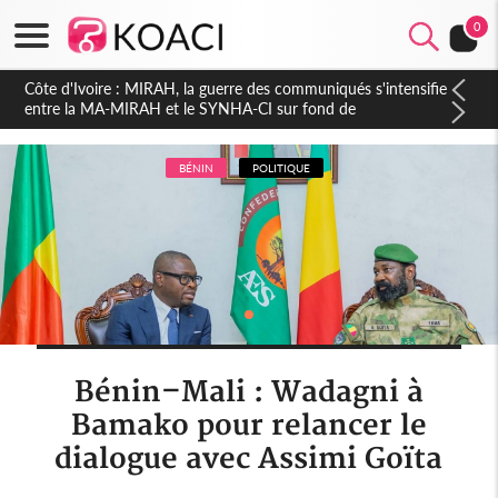
0
Côte d'Ivoire : Indépendance 2026, Thiam plaide pour un
environnement démocratique plus apaisé
BÉNIN
POLITIQUE
Bénin–Mali : Wadagni à
Bamako pour relancer le
dialogue avec Assimi Goïta