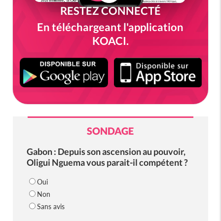
RESTEZ CONNECTÉ
En téléchargeant l'application
KOACI.
SONDAGE
Gabon : Depuis son ascension au pouvoir,
Oligui Nguema vous parait-il compétent ?
Oui
Non
Sans avis