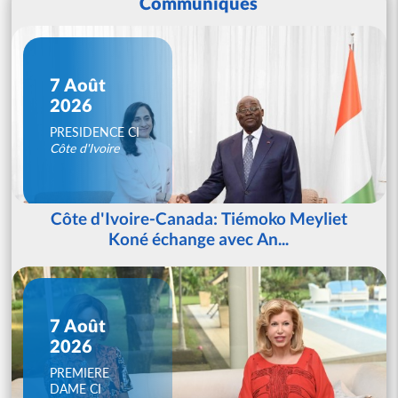
Communiqués
7 Août
2026
PRESIDENCE CI
Côte d'Ivoire
Côte d'Ivoire-Canada: Tiémoko Meyliet
Koné échange avec An...
7 Août
2026
PREMIERE
DAME CI