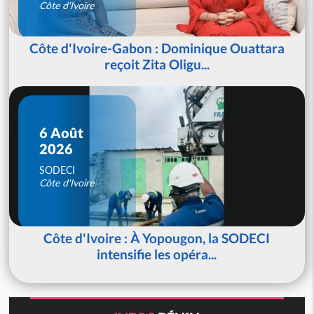
Côte d'Ivoire
Côte d'Ivoire-Gabon : Dominique Ouattara
reçoit Zita Oligu...
6 Août
2026
SODECI
Côte d'Ivoire
Côte d'Ivoire : À Yopougon, la SODECI
intensifie les opéra...