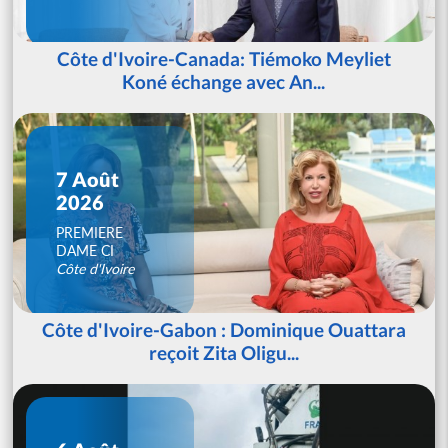
Côte d'Ivoire-Canada: Tiémoko Meyliet
Koné échange avec An...
7 Août
2026
PREMIERE
DAME CI
Côte d'Ivoire
Côte d'Ivoire-Gabon : Dominique Ouattara
reçoit Zita Oligu...