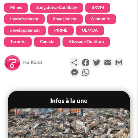
Mines
Sangafowa-Coulibaly
BRVM
investissement
financement
économie
développement
PIRME
UEMOA
Toronto
Canada
Alassane Ouattara
Partager
Facebook
Twitter
Email
Gmail
Par
Koaci
Messenger
WhatsApp
Infos à la une