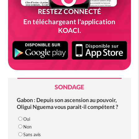
RESTEZ CONNECTÉ
En téléchargeant l'application
KOACI.
SONDAGE
Gabon : Depuis son ascension au pouvoir,
Oligui Nguema vous parait-il compétent ?
Oui
Non
Sans avis