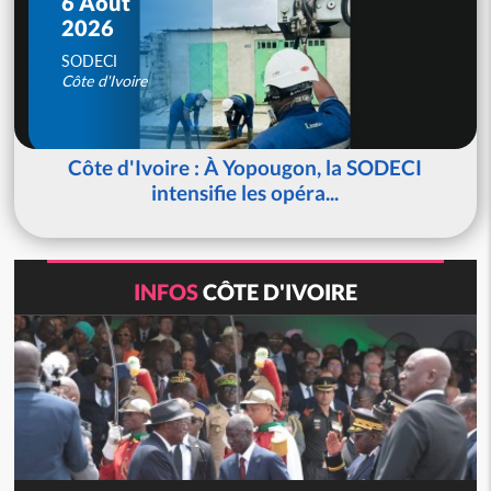
6 Août
2026
SODECI
Côte d'Ivoire
Côte d'Ivoire : À Yopougon, la SODECI
intensifie les opéra...
INFOS
CÔTE D'IVOIRE