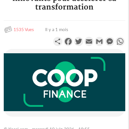
transformation
1535 Vues
Il y a 1 mois
Partager
Facebook
Twitter
Email
Gmail
Messen
W
© Koaci.com - mercredi 10 juin 2026 - 19:55