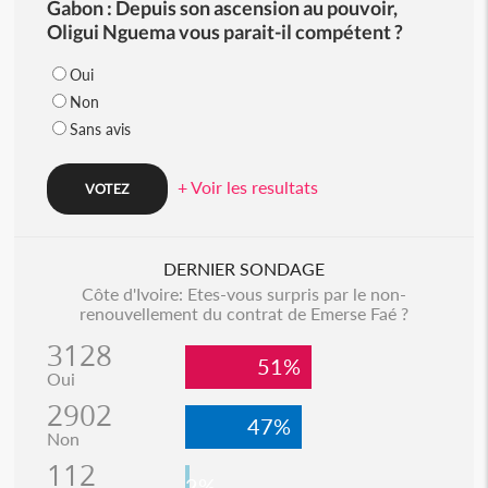
Gabon : Depuis son ascension au pouvoir,
Oligui Nguema vous parait-il compétent ?
Oui
Non
Sans avis
+ Voir les resultats
DERNIER SONDAGE
Côte d'Ivoire: Etes-vous surpris par le non-
renouvellement du contrat de Emerse Faé ?
3128
51%
Oui
2902
47%
Non
112
2%