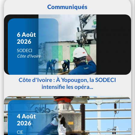
Communiqués
6 Août
2026
SODECI
Côte d'Ivoire
Côte d'Ivoire : À Yopougon, la SODECI
intensifie les opéra...
4 Août
2026
CIE