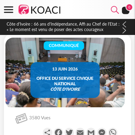
0
Côte d'Ivoire-Burkina : La CCI-BF désire instaurer un échange
constant avec Abidjan pour favoriser l'amélioration continue
de leurs liens avec la plateforme portuaire
COMMUNIQUÉ
13 JUIN 2026
OFFICE DU SERVICE CIVIQUE
NATIONAL
CÔTE D'IVOIRE
3580 Vues
Partager
Facebook
Twitter
Email
Gmail
Messenger
WhatsA