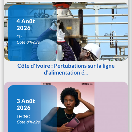
4 Août
2026
CIE
Côte d'Ivoire
Côte d'Ivoire : Pertubations sur la ligne
d'alimentation é...
3 Août
2026
TECNO
Côte d'Ivoire