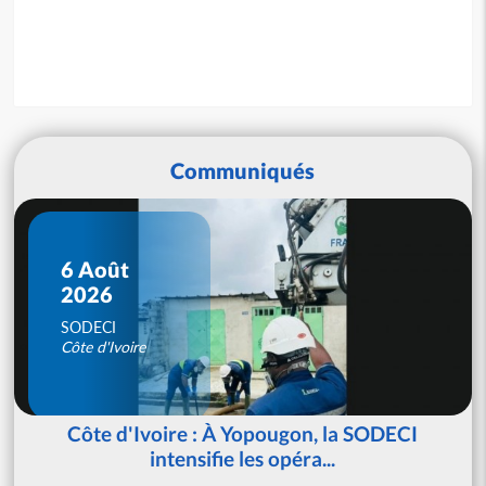
Communiqués
6 Août
2026
SODECI
Côte d'Ivoire
Côte d'Ivoire : À Yopougon, la SODECI
intensifie les opéra...