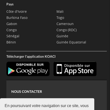
Pays
Côte d'Ivoire
Mali
Burkina Faso
Togo
Gabon
Cameroun
Congo
Congo (RDC)
Sénégal
Guinée
Bénin
Guinée Equatorial
Télécharger l'application KOACI
NOUS CONTACTER
contact@koaci.com
koaci@yahoo.fr
En poursuivant votre navigation sur ce site, vous