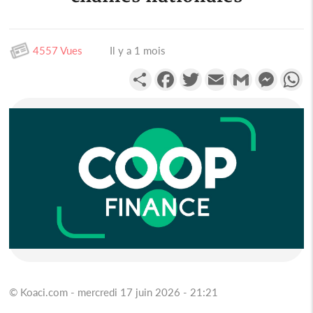
4557 Vues
Il y a 1 mois
Partager
Facebook
Twitter
Email
Gmail
Messen
W
© Koaci.com - mercredi 17 juin 2026 - 21:21