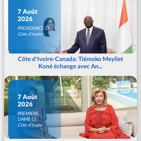
7 Août
2026
PRESIDENCE CI
Côte d'Ivoire
Côte d'Ivoire-Canada: Tiémoko Meyliet
Koné échange avec An...
7 Août
2026
PREMIERE
DAME CI
Côte d'Ivoire