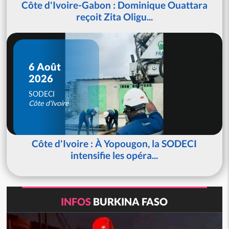
Côte d'Ivoire-Gabon : Dominique Ouattara
reçoit Zita Oligu...
6 Août
2026
SODECI
Côte d'Ivoire
Côte d'Ivoire : À Yopougon, la SODECI
intensifie les opéra...
INFOS
BURKINA FASO