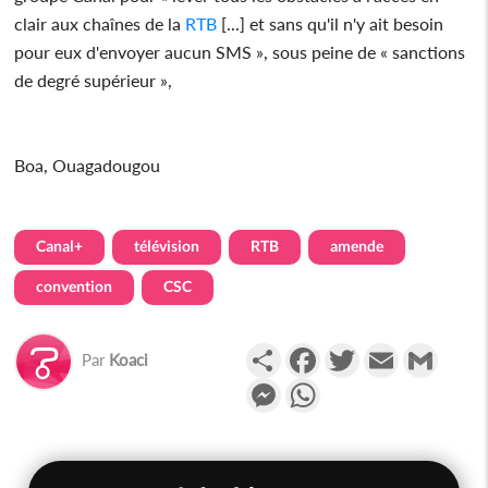
clair aux chaînes de la
RTB
[...] et sans qu'il n'y ait besoin
pour eux d'envoyer aucun SMS », sous peine de « sanctions
de degré supérieur »,
Boa, Ouagadougou
Canal+
télévision
RTB
amende
convention
CSC
Partager
Facebook
Twitter
Email
Gmail
Par
Koaci
Messenger
WhatsApp