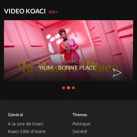
VIDEO KOACI
Voir+
RAP IVOIRE
YILIM - BONNE PLACE
Général
Thèmes
A la une de Koaci
Politique
Koaci Côte d'Ivoire
Société