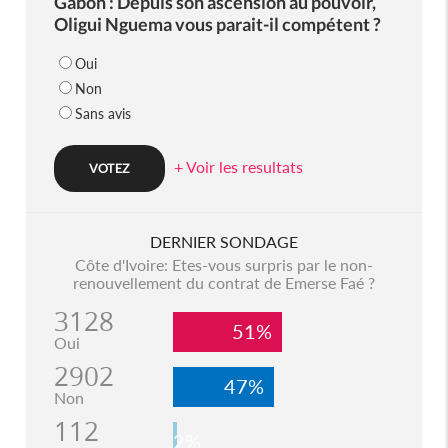
Gabon : Depuis son ascension au pouvoir,
Oligui Nguema vous parait-il compétent ?
Oui
Non
Sans avis
+ Voir les resultats
DERNIER SONDAGE
Côte d'Ivoire: Etes-vous surpris par le non-
renouvellement du contrat de Emerse Faé ?
3128
51%
Oui
2902
47%
Non
112
2%