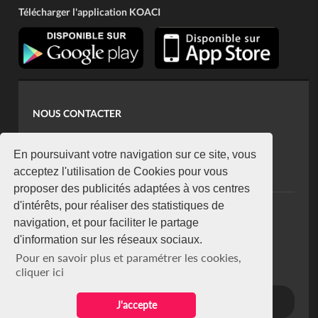
Télécharger l'application KOACI
NOUS CONTACTER
contact@koaci.com
koaci@yahoo.fr
En poursuivant votre navigation sur ce site, vous
+225 07 08 85 52 93
acceptez l'utilisation de Cookies pour vous
proposer des publicités adaptées à vos centres
d'intérêts, pour réaliser des statistiques de
NEWSLETTER
navigation, et pour faciliter le partage
Restez connecté via notre newsletter
d'information sur les réseaux sociaux.
S'abonner
Pour en savoir plus et paramétrer les cookies,
Se désabonner
cliquer ici
J'accepte