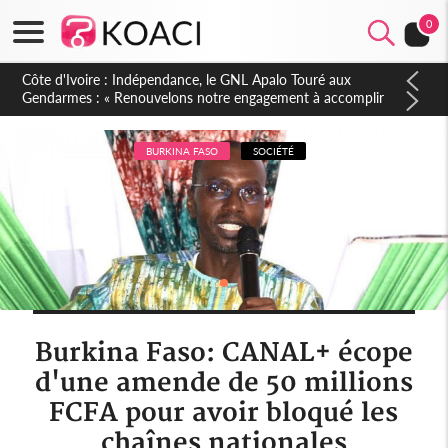
0
Sierra Leone : Un projet de réforme constitutionnelle en
gestation, points clés des amendements, un exclu d'avance
BURKINA FASO
SOCIÉTÉ
Burkina Faso: CANAL+ écope
d'une amende de 50 millions
FCFA pour avoir bloqué les
chaînes nationales