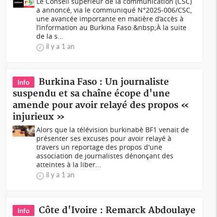
Le Conseil supérieur de la communication (CSC)
a annoncé, via le communiqué N°2025-006/CSC,
une avancée importante en matière d’accès à
l’information au Burkina Faso.&nbsp;À la suite
de la s...
il y a 1 an
Burkina Faso : Un journaliste
Info
suspendu et sa chaîne écope d'une
amende pour avoir relayé des propos «
injurieux »
Alors que la télévision burkinabè BF1 venait de
présenter ses excuses pour avoir relayé à
travers un reportage des propos d'une
association de journalistes dénonçant des
atteintes à la liber...
il y a 1 an
Côte d'Ivoire : Remarck Abdoulaye
Info