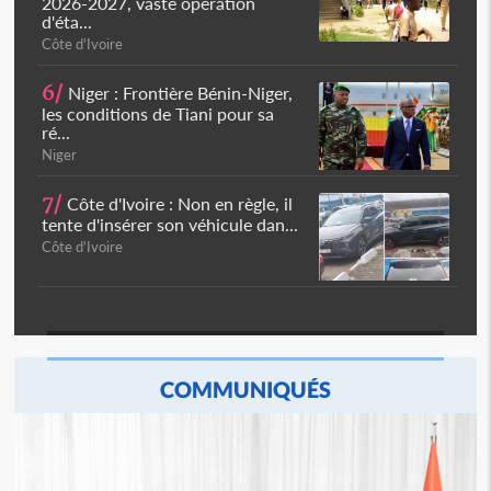
2026-2027, vaste opération
d'éta...
Côte d'Ivoire
6/
Niger : Frontière Bénin-Niger,
les conditions de Tiani pour sa
ré...
Niger
7/
Côte d'Ivoire : Non en règle, il
tente d'insérer son véhicule dan...
Côte d'Ivoire
COMMUNIQUÉS