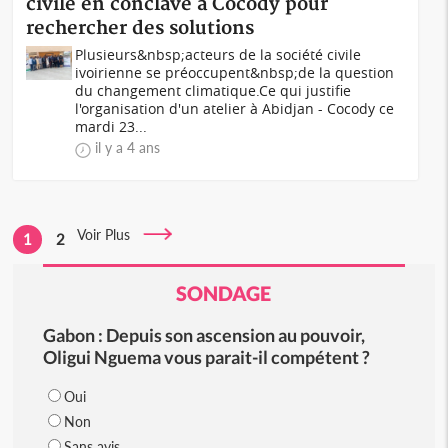
civile en conclave à Cocody pour
rechercher des solutions
Plusieurs&nbsp;acteurs de la société civile
ivoirienne se préoccupent&nbsp;de la question
du changement climatique.Ce qui justifie
l'organisation d'un atelier à Abidjan - Cocody ce
mardi 23...
il y a 4 ans
Voir Plus
1
2
SONDAGE
Gabon : Depuis son ascension au pouvoir,
Oligui Nguema vous parait-il compétent ?
Oui
Non
Sans avis