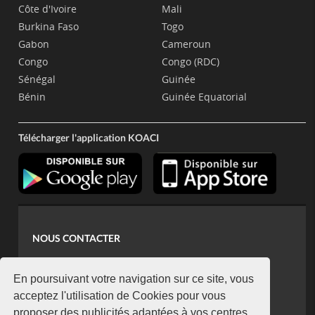
Côte d'Ivoire
Mali
Burkina Faso
Togo
Gabon
Cameroun
Congo
Congo (RDC)
Sénégal
Guinée
Bénin
Guinée Equatorial
Télécharger l'application KOACI
NOUS CONTACTER
contact@koaci.com
koaci@yahoo.fr
En poursuivant votre navigation sur ce site, vous
+225 07 08 85 52 93
acceptez l'utilisation de Cookies pour vous
proposer des publicités adaptées à vos centres