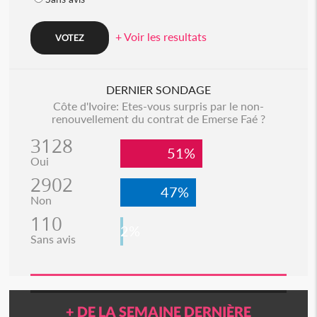
+ Voir les resultats
DERNIER SONDAGE
Côte d'Ivoire: Etes-vous surpris par le non-
renouvellement du contrat de Emerse Faé ?
3128
51%
Oui
2902
47%
Non
110
2%
Sans avis
+ DE LA SEMAINE DERNIÈRE