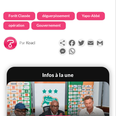
Forêt Classée
déguerpissement
Yapo-Abbé
opération
Gouvernement
Partager
Facebook
Twitter
Email
Gmail
Par
Koaci
Messenger
WhatsApp
Infos à la une