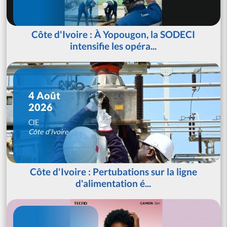
Côte d'Ivoire : À Yopougon, la SODECI
intensifie les opéra...
4 Août
2026
CIE
Côte d'Ivoire
Côte d'Ivoire : Pertubations sur la ligne
d'alimentation é...