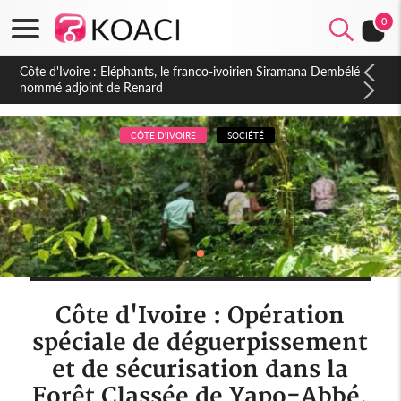
0
Cameroun : 5 combattants séparatistes neutralisés, le Mindef
dément les rumeurs d'exactions des civils
CÔTE D'IVOIRE
SOCIÉTÉ
Côte d'Ivoire : Opération
spéciale de déguerpissement
et de sécurisation dans la
Forêt Classée de Yapo-Abbé,