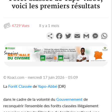
voici les premiers résultats
4729 Vues
Il y a 1 mois
Partager
Facebook
Twitter
Email
Gmail
Messen
W
© Koaci.com - mercredi 17 juin 2026 - 05:09
La
Forêt Classée
de
Yapo-Abbé
(DR)
dans le cadre de la volonté du
Gouvernement
de
reconquérir l’ensemble des forêts classées illégalement