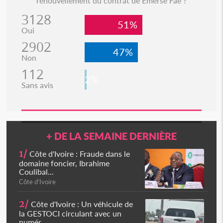
renouvellement du contrat de Emerse Faé ?
3128
51%
Oui
2902
47%
Non
112
2%
Sans avis
+ DE LA SEMAINE DERNIÈRE
1/
Côte d'Ivoire : Fraude dans le
domaine foncier, Ibrahime
Coulibal...
Côte d'Ivoire
2/
Côte d'Ivoire : Un véhicule de
la GESTOCI circulant avec un
numér...