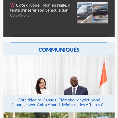
7/
Côte d'Ivoire : Non en règle, il
tente d'insérer son véhicule dan...
Côte d'Ivoire
COMMUNIQUÉS
Côte d'Ivoire-Canada: Tiémoko Meyliet Koné
échange avec Anita Anand, Ministre des Affaires é...