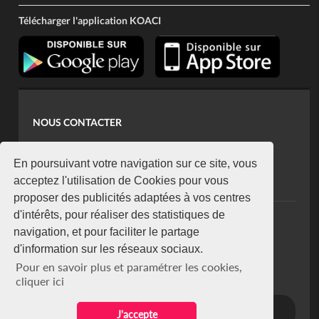
Télécharger l'application KOACI
NOUS CONTACTER
contact@koaci.com
koaci@yahoo.fr
En poursuivant votre navigation sur ce site, vous
+225 07 08 85 52 93
acceptez l'utilisation de Cookies pour vous
proposer des publicités adaptées à vos centres
d'intérêts, pour réaliser des statistiques de
NEWSLETTER
navigation, et pour faciliter le partage
Restez connecté via notre newsletter
d'information sur les réseaux sociaux.
S'abonner
Pour en savoir plus et paramétrer les cookies,
Se désabonner
cliquer ici
J'accepte