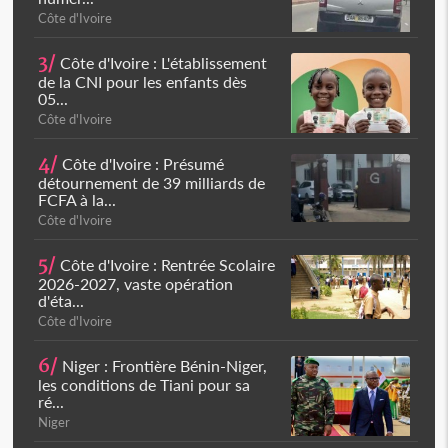
Côte d'Ivoire
3/
Côte d'Ivoire : L'établissement
de la CNI pour les enfants dès
05...
Côte d'Ivoire
4/
Côte d'Ivoire : Présumé
détournement de 39 milliards de
FCFA à la...
Côte d'Ivoire
5/
Côte d'Ivoire : Rentrée Scolaire
2026-2027, vaste opération
d'éta...
Côte d'Ivoire
6/
Niger : Frontière Bénin-Niger,
les conditions de Tiani pour sa
ré...
Niger