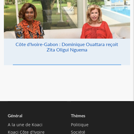
Côte d'Ivoire-Gabon : Dominique Ouattara reçoit
Zita Oligui Nguema
Général
Thèmes
A la une de Koaci
Politique
Koaci Côte d'Ivoire
Société