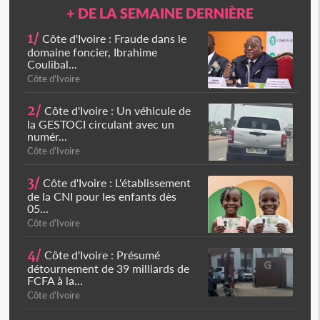
+ DE LA SEMAINE DERNIÈRE
1/
Côte d'Ivoire : Fraude dans le
domaine foncier, Ibrahime
Coulibal...
Côte d'Ivoire
2/
Côte d'Ivoire : Un véhicule de
la GESTOCI circulant avec un
numér...
Côte d'Ivoire
3/
Côte d'Ivoire : L'établissement
de la CNI pour les enfants dès
05...
Côte d'Ivoire
4/
Côte d'Ivoire : Présumé
détournement de 39 milliards de
FCFA à la...
Côte d'Ivoire