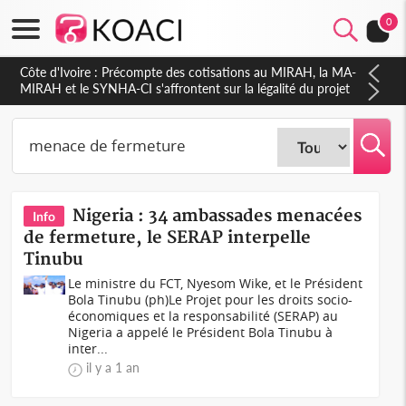
0
Côte d'Ivoire : Précompte des cotisations au MIRAH, la MA-
MIRAH et le SYNHA-CI s'affrontent sur la légalité du projet
Nigeria : 34 ambassades menacées
Info
de fermeture, le SERAP interpelle
Tinubu
Le ministre du FCT, Nyesom Wike, et le Président
Bola Tinubu (ph)Le Projet pour les droits socio-
économiques et la responsabilité (SERAP) au
Nigeria a appelé le Président Bola Tinubu à
inter...
il y a 1 an