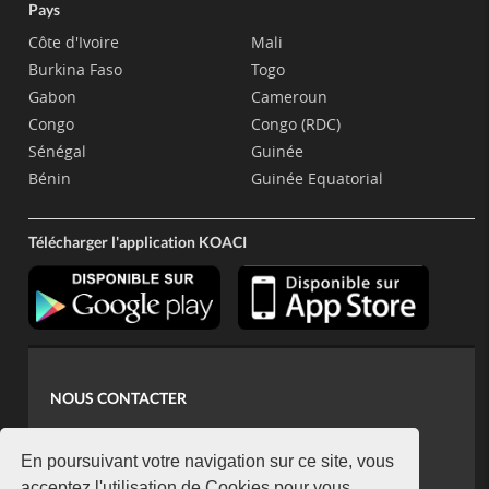
Pays
Côte d'Ivoire
Mali
Burkina Faso
Togo
Gabon
Cameroun
Congo
Congo (RDC)
Sénégal
Guinée
Bénin
Guinée Equatorial
Télécharger l'application KOACI
NOUS CONTACTER
contact@koaci.com
koaci@yahoo.fr
En poursuivant votre navigation sur ce site, vous
acceptez l'utilisation de Cookies pour vous