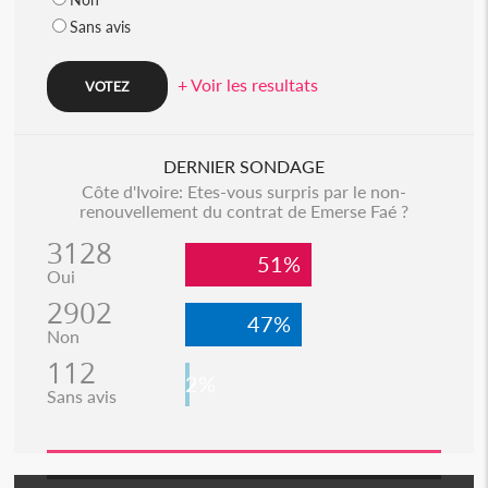
Sans avis
+ Voir les resultats
DERNIER SONDAGE
Côte d'Ivoire: Etes-vous surpris par le non-
renouvellement du contrat de Emerse Faé ?
3128
51%
Oui
2902
47%
Non
112
2%
Sans avis