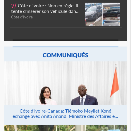
7/
Côte d'Ivoire : Non en règle, il
tente d'insérer son véhicule dan...
Côte d'Ivoire
COMMUNIQUÉS
Côte d'Ivoire-Canada: Tiémoko Meyliet Koné
échange avec Anita Anand, Ministre des Affaires é...