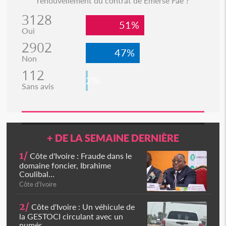
renouvellement du contrat de Emerse Faé ?
3128
51%
Oui
2902
47%
Non
112
2%
Sans avis
+ DE LA SEMAINE DERNIÈRE
1/
Côte d'Ivoire : Fraude dans le
domaine foncier, Ibrahime
Coulibal...
Côte d'Ivoire
2/
Côte d'Ivoire : Un véhicule de
la GESTOCI circulant avec un
numér...