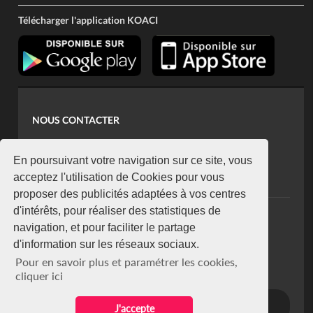
Télécharger l'application KOACI
NOUS CONTACTER
contact@koaci.com
koaci@yahoo.fr
En poursuivant votre navigation sur ce site, vous
+225 07 08 85 52 93
acceptez l'utilisation de Cookies pour vous
proposer des publicités adaptées à vos centres
d'intérêts, pour réaliser des statistiques de
NEWSLETTER
navigation, et pour faciliter le partage
Restez connecté via notre newsletter
d'information sur les réseaux sociaux.
S'abonner
Pour en savoir plus et paramétrer les cookies,
Se désabonner
cliquer ici
J'accepte