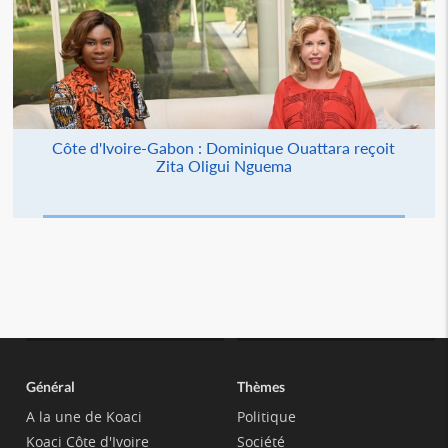
Côte d'Ivoire-Gabon : Dominique Ouattara reçoit
Zita Oligui Nguema
Général
Thèmes
A la une de Koaci
Politique
Koaci Côte d'Ivoire
Société