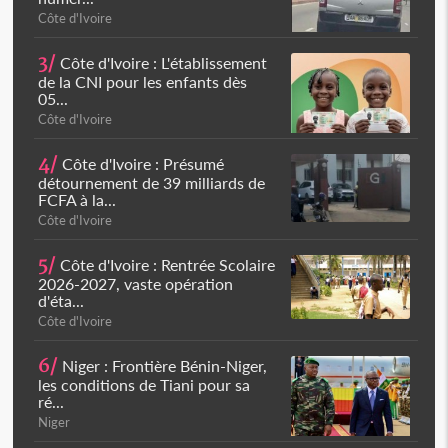
Côte d'Ivoire
3/
Côte d'Ivoire : L'établissement
de la CNI pour les enfants dès
05...
Côte d'Ivoire
4/
Côte d'Ivoire : Présumé
détournement de 39 milliards de
FCFA à la...
Côte d'Ivoire
5/
Côte d'Ivoire : Rentrée Scolaire
2026-2027, vaste opération
d'éta...
Côte d'Ivoire
6/
Niger : Frontière Bénin-Niger,
les conditions de Tiani pour sa
ré...
Niger