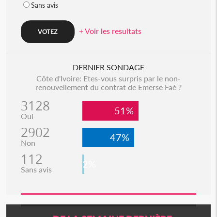
Sans avis
+ Voir les resultats
DERNIER SONDAGE
Côte d'Ivoire: Etes-vous surpris par le non-
renouvellement du contrat de Emerse Faé ?
3128
51%
Oui
2902
47%
Non
112
2%
Sans avis