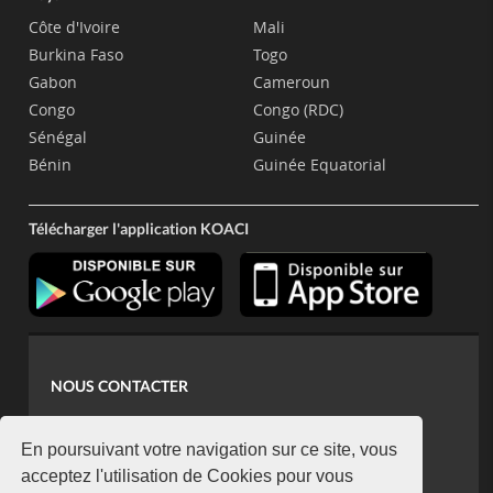
Côte d'Ivoire
Mali
Burkina Faso
Togo
Gabon
Cameroun
Congo
Congo (RDC)
Sénégal
Guinée
Bénin
Guinée Equatorial
Télécharger l'application KOACI
NOUS CONTACTER
contact@koaci.com
koaci@yahoo.fr
En poursuivant votre navigation sur ce site, vous
+225 07 08 85 52 93
acceptez l'utilisation de Cookies pour vous