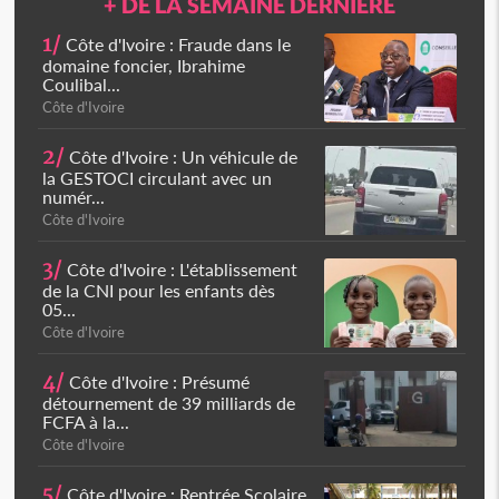
+ DE LA SEMAINE DERNIÈRE
1/
Côte d'Ivoire : Fraude dans le
domaine foncier, Ibrahime
Coulibal...
Côte d'Ivoire
2/
Côte d'Ivoire : Un véhicule de
la GESTOCI circulant avec un
numér...
Côte d'Ivoire
3/
Côte d'Ivoire : L'établissement
de la CNI pour les enfants dès
05...
Côte d'Ivoire
4/
Côte d'Ivoire : Présumé
détournement de 39 milliards de
FCFA à la...
Côte d'Ivoire
5/
Côte d'Ivoire : Rentrée Scolaire