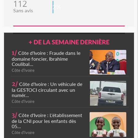
112
2%
Sans avis
+ DE LA SEMAINE DERNIÈRE
1/
Côte d'Ivoire : Fraude dans le
domaine foncier, Ibrahime
Coulibal...
Côte d'Ivoire
2/
Côte d'Ivoire : Un véhicule de
la GESTOCI circulant avec un
numér...
Côte d'Ivoire
3/
Côte d'Ivoire : L'établissement
de la CNI pour les enfants dès
05...
Côte d'Ivoire