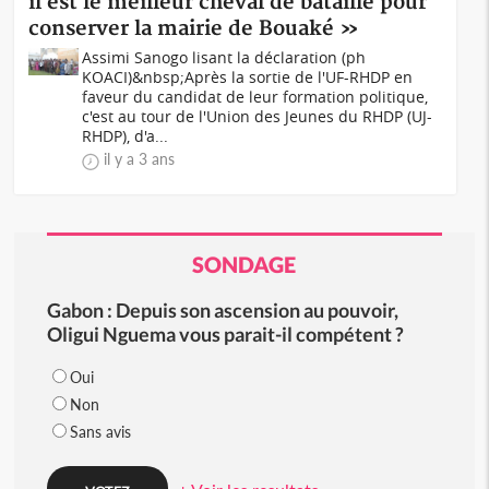
il est le meilleur cheval de bataille pour
conserver la mairie de Bouaké »
Assimi Sanogo lisant la déclaration (ph
KOACI)&nbsp;Après la sortie de l'UF-RHDP en
faveur du candidat de leur formation politique,
c'est au tour de l'Union des Jeunes du RHDP (UJ-
RHDP), d'a...
il y a 3 ans
SONDAGE
Gabon : Depuis son ascension au pouvoir,
Oligui Nguema vous parait-il compétent ?
Oui
Non
Sans avis