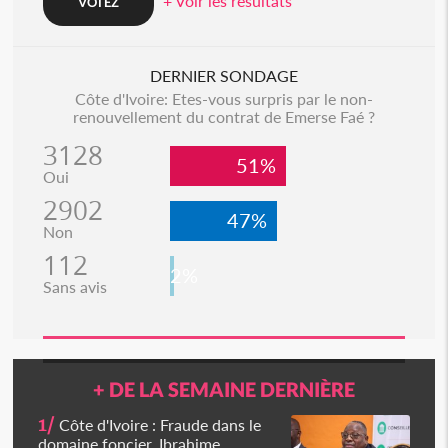
+ Voir les resultats
DERNIER SONDAGE
Côte d'Ivoire: Etes-vous surpris par le non-
renouvellement du contrat de Emerse Faé ?
3128
51%
Oui
2902
47%
Non
112
2%
Sans avis
+ DE LA SEMAINE DERNIÈRE
1/
Côte d'Ivoire : Fraude dans le
domaine foncier, Ibrahime