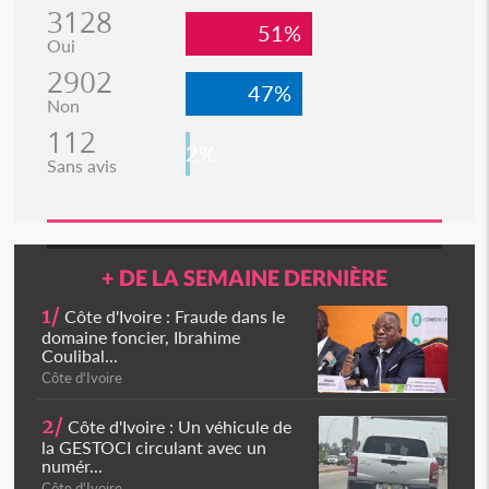
3128
51%
Oui
2902
47%
Non
112
2%
Sans avis
+ DE LA SEMAINE DERNIÈRE
1/
Côte d'Ivoire : Fraude dans le
domaine foncier, Ibrahime
Coulibal...
Côte d'Ivoire
2/
Côte d'Ivoire : Un véhicule de
la GESTOCI circulant avec un
numér...
Côte d'Ivoire