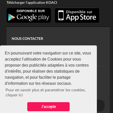
Télécharger l'application KOACI
NOUS CONTACTER
contact@koaci.com
koaci@yahoo.fr
En poursuivant votre navigation sur ce site, vous
+225 07 08 85 52 93
acceptez l'utilisation de Cookies pour vous
proposer des publicités adaptées à vos centres
d'intérêts, pour réaliser des statistiques de
NEWSLETTER
navigation, et pour faciliter le partage
Restez connecté via notre newsletter
d'information sur les réseaux sociaux.
S'abonner
Pour en savoir plus et paramétrer les cookies,
Se désabonner
cliquer ici
J'accepte