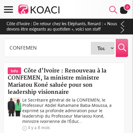
0
Côte d'Ivoire : De retour chez les Eléphants, Renard : « Nous
devons être exigeants au quotidien », voici son staff
technique
Côte d'Ivoire : Renouveau à la
Info
CONFEMEN, la ministre ministre
Mariatou Koné saluée pour son
leadership visionnaire
Le Secrétaire général de la CONFEMEN, le
Professeur Abdel Rahamane Baba-Moussa, a
exprimé sa profonde admiration pour le
leadership du Professeur Mariatou Koné,
ministre ivoirienne de l’Éduc...
il y a 8 mois