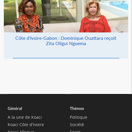
Côte d'Ivoire-Gabon : Dominique Ouattara reçoit
Zita Oligui Nguema
Général
Thèmes
A la une de Koaci
Politique
Koaci Côte d'Ivoire
Société
Koaci Afrique
Sport