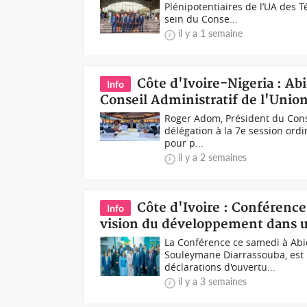
Plénipotentiaires de l’UA des T
sein du Conse...
il y a 1 semaine
Côte d'Ivoire-Nigeria : Ab
Info
Conseil Administratif de l'Uni
Roger Adom, Président du Conse
délégation à la 7e session ordi
pour p...
il y a 2 semaines
Côte d'Ivoire : Conférence
Info
vision du développement dans 
La Conférence ce samedi à Abi
Souleymane Diarrassouba, est i
déclarations d'ouvertu...
il y a 3 semaines