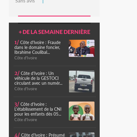
Sans avis
+ DE LA SEMAINE DERNIÈRE
1/
Côte d'Ivoire : Fraude
dans le domaine foncier,
Ibrahime Coulibal...
Côte d'Ivoire
2/
Côte d'Ivoire : Un
véhicule de la GESTOCI
circulant avec un numér...
Côte d'Ivoire
3/
Côte d'Ivoire :
L'établissement de la CNI
pour les enfants dès 05...
Côte d'Ivoire
4/
Côte d'Ivoire : Présumé