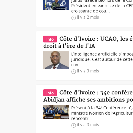
Julius Maada Bio, lors de la Co
Président en exercice de la CE
croissante de cou...
il y a 2 mois
Côte d'Ivoire : UCAO, les é
Info
droit à l'ère de l'IA
L’intelligence artificielle s’
juridique. C’est autour de cette
con...
il y a 3 mois
Côte d'Ivoire : 34e confér
Info
Abidjan affiche ses ambitions po
Présent à la 34ᵉ Conférence rég
ministre ivoirien de l’Agricult
rencontr...
il y a 3 mois