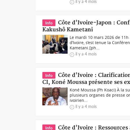
il y a 4 mois
Côte d'Ivoire-Japon : Conf
Info
Kakushô Kametani
Le mardi 10 mars 2026 de 11h 
d’Ivoire, s’est tenue la Confé
Kametani.[ph...
il y a 4 mois
Côte d'Ivoire : Clarificat
Info
CI, Koné Moussa présente ses e
Koné Moussa (Ph Koaci) À la su
plusieurs organes de presse on
ivoirien...
il y a 4 mois
Côte d'Ivoire : Ressources
Info