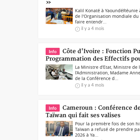
»
Kalil Konaté à YaoundéRéunie 
de l'Organisation mondiale du
faire entendr...
il y a 4 mois
Côte d'Ivoire : Fonction P
Info
Programmation des Effectifs pou
La Ministre d’Etat, Ministre de
l’Administration, Madame Anne 
de la Conférence d...
il y a 4 mois
Cameroun : Conférence de
Info
Taïwan qui fait ses valises
Pour la première fois de son h
Taïwan a refusé de prendre pa
2026 à Ya...