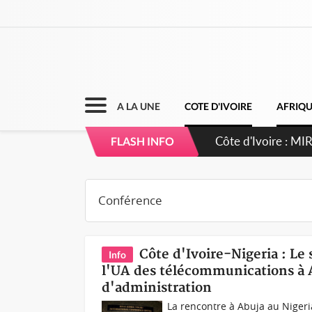
A LA UNE
COTE D'IVOIRE
AFRIQ
Côte d'Ivoire : I
FLASH INFO
Côte d'Ivoire-Nigeria : Le
Info
l'UA des télécommunications à A
d'administration
La rencontre à Abuja au Niger