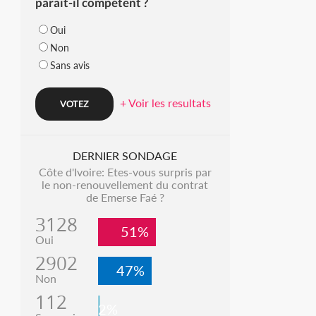
parait-il compétent ?
Oui
Non
Sans avis
+ Voir les resultats
DERNIER SONDAGE
Côte d'Ivoire: Etes-vous surpris par
le non-renouvellement du contrat
de Emerse Faé ?
3128
51%
Oui
2902
47%
Non
112
2%