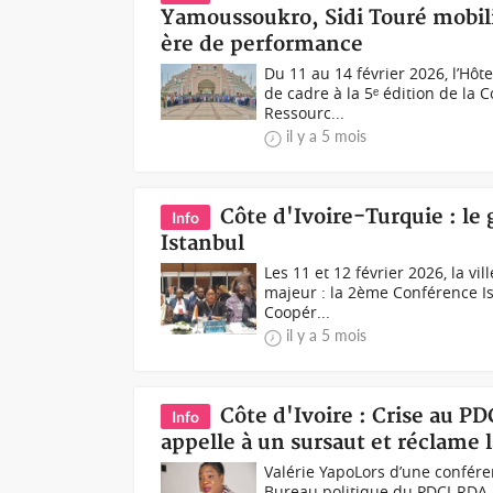
Yamoussoukro, Sidi Touré mobili
ère de performance
Du 11 au 14 février 2026, l’Hôt
de cadre à la 5ᵉ édition de la 
Ressourc...
il y a 5 mois
Côte d'Ivoire-Turquie : le 
Info
Istanbul
Les 11 et 12 février 2026, la v
majeur : la 2ème Conférence Is
Coopér...
il y a 5 mois
Côte d'Ivoire : Crise au P
Info
appelle à un sursaut et réclame
Valérie YapoLors d’une confér
Bureau politique du PDCI-RDA, 