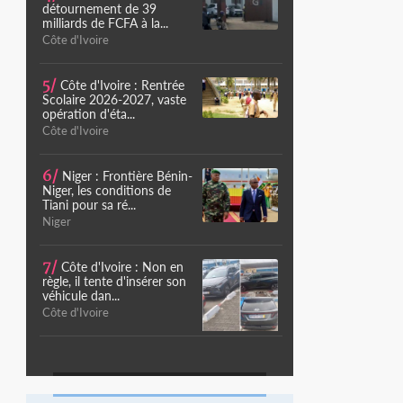
détournement de 39
milliards de FCFA à la...
Côte d'Ivoire
5/
Côte d'Ivoire : Rentrée
Scolaire 2026-2027, vaste
opération d'éta...
Côte d'Ivoire
6/
Niger : Frontière Bénin-
Niger, les conditions de
Tiani pour sa ré...
Niger
7/
Côte d'Ivoire : Non en
règle, il tente d'insérer son
véhicule dan...
Côte d'Ivoire