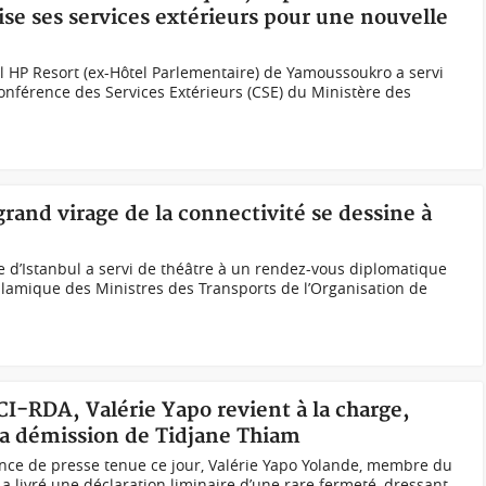
se ses services extérieurs pour une nouvelle
el HP Resort (ex-Hôtel Parlementaire) de Yamoussoukro a servi
Conférence des Services Extérieurs (CSE) du Ministère des
grand virage de la connectivité se dessine à
ille d’Istanbul a servi de théâtre à un rendez-vous diplomatique
lamique des Ministres des Transports de l’Organisation de
DCI-RDA, Valérie Yapo revient à la charge,
 la démission de Tidjane Thiam
ence de presse tenue ce jour, Valérie Yapo Yolande, membre du
a livré une déclaration liminaire d’une rare fermeté, dressant