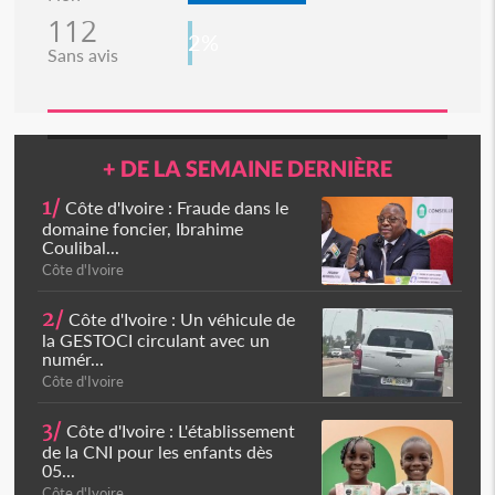
112
2%
Sans avis
+ DE LA SEMAINE DERNIÈRE
1/
Côte d'Ivoire : Fraude dans le
domaine foncier, Ibrahime
Coulibal...
Côte d'Ivoire
2/
Côte d'Ivoire : Un véhicule de
la GESTOCI circulant avec un
numér...
Côte d'Ivoire
3/
Côte d'Ivoire : L'établissement
de la CNI pour les enfants dès
05...
Côte d'Ivoire