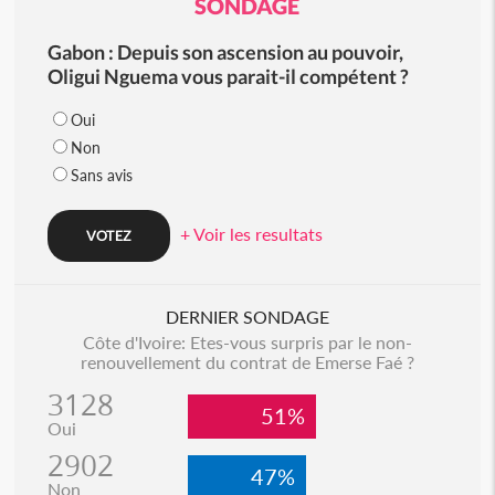
SONDAGE
Gabon : Depuis son ascension au pouvoir,
Oligui Nguema vous parait-il compétent ?
Oui
Non
Sans avis
+ Voir les resultats
DERNIER SONDAGE
Côte d'Ivoire: Etes-vous surpris par le non-
renouvellement du contrat de Emerse Faé ?
3128
51%
Oui
2902
47%
Non