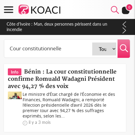
0
Côte d'Ivoire : Séileu, la célébration de la fête nationale
transformée en vaste campagne contre les produits
dépigmentants dangereux
Bénin : La cour constitutionnelle
Info
confirme Romuald Wadagni Président
avec 94,27 % des voix
Le ministre d’État chargé de l’Économie et des
Finances, Romuald Wadagni, a remporté
l’élection présidentielle d’avril 2026 dès le
premier tour avec 94,27 % des suffrages
exprimés, selon les...
il y a 3 mois