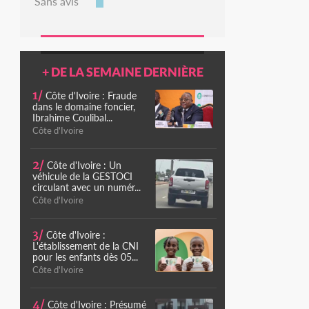
Sans avis
+ DE LA SEMAINE DERNIÈRE
1/
Côte d'Ivoire : Fraude
dans le domaine foncier,
Ibrahime Coulibal...
Côte d'Ivoire
2/
Côte d'Ivoire : Un
véhicule de la GESTOCI
circulant avec un numér...
Côte d'Ivoire
3/
Côte d'Ivoire :
L'établissement de la CNI
pour les enfants dès 05...
Côte d'Ivoire
4/
Côte d'Ivoire : Présumé