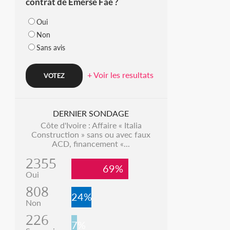
contrat de Emerse Faé ?
Oui
Non
Sans avis
+ Voir les resultats
DERNIER SONDAGE
Côte d'Ivoire : Affaire « Italia
Construction » sans ou avec faux
ACD, financement «...
2355
69%
Oui
808
24%
Non
226
7%