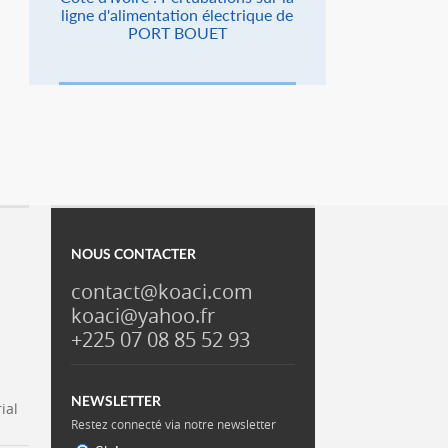
ligne d'alimentation électrique de
PORT BOUET
NOUS CONTACTER
contact@koaci.com
koaci@yahoo.fr
+225 07 08 85 52 93
NEWSLETTER
ial
Restez connecté via notre newsletter