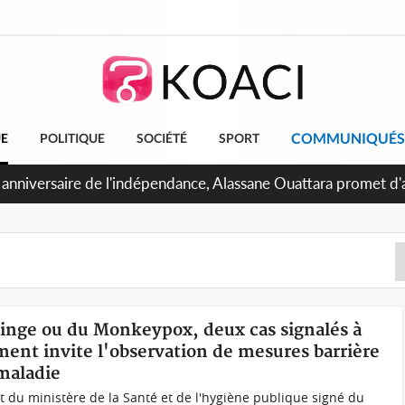
COMMUNIQUÉS
UE
POLITIQUE
SOCIÉTÉ
SPORT
 anniversaire de l'indépendance, Alassane Ouattara promet d'a
ents pour une nation plus forte et plus prospère
 Singe ou du Monkeypox, deux cas signalés à
ment invite l'observation de mesures barrière
 maladie
u ministère de la Santé et de l'hygiène publique signé du