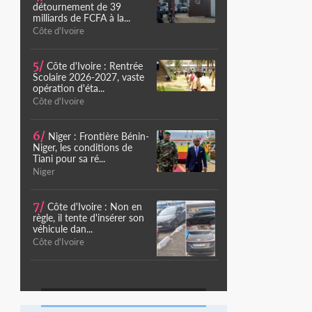
détournement de 39
milliards de FCFA à la...
Côte d'Ivoire
5/
Côte d'Ivoire : Rentrée
Scolaire 2026-2027, vaste
opération d'éta...
Côte d'Ivoire
6/
Niger : Frontière Bénin-
Niger, les conditions de
Tiani pour sa ré...
Niger
7/
Côte d'Ivoire : Non en
règle, il tente d'insérer son
véhicule dan...
Côte d'Ivoire