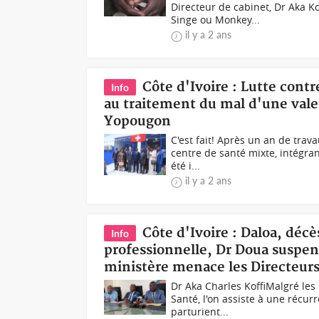
Directeur de cabinet, Dr Aka K
Singe ou Monkey...
il y a 2 ans
Côte d'Ivoire : Lutte cont
Info
au traitement du mal d'une vale
Yopougon
C'est fait! Après un an de tra
centre de santé mixte, intégran
été i...
il y a 2 ans
Côte d'Ivoire : Daloa, déc
Info
professionnelle, Dr Doua suspend
ministère menace les Directeur
Dr Aka Charles KoffiMalgré les
Santé, l'on assiste à une récu
parturient...