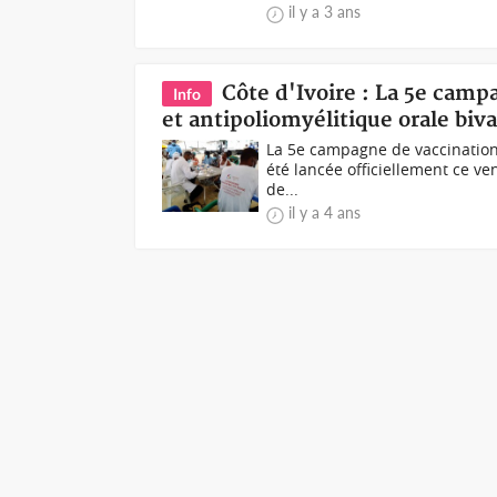
il y a 3 ans
Côte d'Ivoire : La 5e cam
Info
et antipoliomyélitique orale biv
La 5e campagne de vaccination 
été lancée officiellement ce v
de...
il y a 4 ans