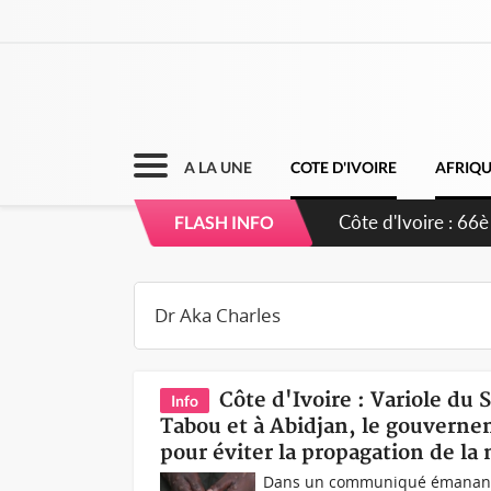
A LA UNE
COTE D'IVOIRE
AFRIQ
Côte d'Ivoire : 66è
FLASH INFO
grands investissem
Côte d'Ivoire : Variole du
Info
Tabou et à Abidjan, le gouverne
pour éviter la propagation de la
Dans un communiqué émanant d