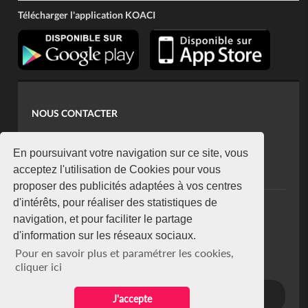
Télécharger l'application KOACI
NOUS CONTACTER
contact@koaci.com
koaci@yahoo.fr
En poursuivant votre navigation sur ce site, vous
+225 07 08 85 52 93
acceptez l'utilisation de Cookies pour vous
proposer des publicités adaptées à vos centres
d'intérêts, pour réaliser des statistiques de
NEWSLETTER
navigation, et pour faciliter le partage
Restez connecté via notre newsletter
d'information sur les réseaux sociaux.
S'abonner
Pour en savoir plus et paramétrer les cookies,
Se désabonner
cliquer ici
J'accepte