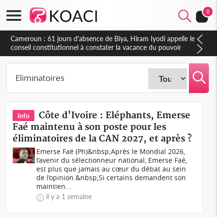
0
Côte d'Ivoire : Fin de la pagaille au PDCI-RDA, Lessiehi bannit
les mouvements sauvages
Côte d'Ivoire : Eléphants, Emerse
Info
Faé maintenu à son poste pour les
éliminatoires de la CAN 2027, et après ?
Emerse Faé (Ph)&nbsp;Après le Mondial 2026,
l’avenir du sélectionneur national, Emerse Faé,
est plus que jamais au cœur du débat au sein
de l’opinion.&nbsp;Si certains demandent son
maintien...
il y a 1 semaine