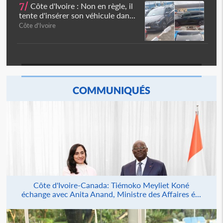
7/
Côte d'Ivoire : Non en règle, il
tente d'insérer son véhicule dan...
Côte d'Ivoire
COMMUNIQUÉS
Côte d'Ivoire-Canada: Tiémoko Meyliet Koné
échange avec Anita Anand, Ministre des Affaires é...