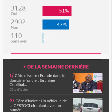
3128
51%
Oui
2902
47%
Non
110
2%
Sans avis
+ DE LA SEMAINE DERNIÈRE
1/
Côte d'Ivoire : Fraude dans le
domaine foncier, Ibrahime
Coulibal...
Côte d'Ivoire
2/
Côte d'Ivoire : Un véhicule de
la GESTOCI circulant avec un
numér...