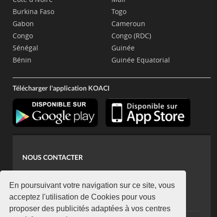
Burkina Faso
Togo
Gabon
Cameroun
Congo
Congo (RDC)
Sénégal
Guinée
Bénin
Guinée Equatorial
Télécharger l'application KOACI
NOUS CONTACTER
contact@koaci.com
koaci@yahoo.fr
En poursuivant votre navigation sur ce site, vous
+225 07 08 85 52 93
acceptez l'utilisation de Cookies pour vous
proposer des publicités adaptées à vos centres