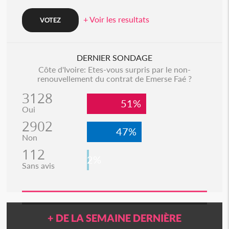
+ Voir les resultats
DERNIER SONDAGE
Côte d'Ivoire: Etes-vous surpris par le non-
renouvellement du contrat de Emerse Faé ?
3128
51%
Oui
2902
47%
Non
112
2%
Sans avis
+ DE LA SEMAINE DERNIÈRE