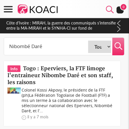
0
Côte d'Ivoire : MIRAH, la guerre des communiqués s'intensifie
entre la MA-MIRAH et le SYNHA-CI sur fond de
gouvernance et le projet de précompte sur les salaires des
agents
Togo : Eperviers, la FTF limoge
Info
l'entraineur Nibombe Daré et son staff,
les raisons
Colonel Kossi Akpovy, le président de la FTF
(ph)La Fédération Togolaise de Football (FTF) a
mis un terme à sa collaboration avec le
sélectionneur national des Eperviers, Nibombé
Daré, et l’...
il y a 7 mois