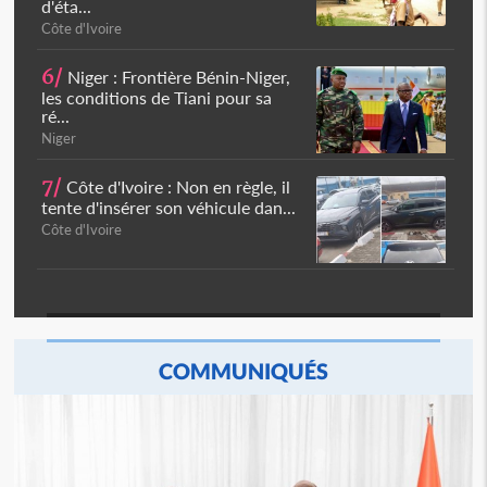
d'éta...
Côte d'Ivoire
6/
Niger : Frontière Bénin-Niger,
les conditions de Tiani pour sa
ré...
Niger
7/
Côte d'Ivoire : Non en règle, il
tente d'insérer son véhicule dan...
Côte d'Ivoire
COMMUNIQUÉS