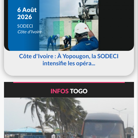
6 Août
2026
SODECI
Côte d'Ivoire
Côte d'Ivoire : À Yopougon, la SODECI
intensifie les opéra...
INFOS
TOGO