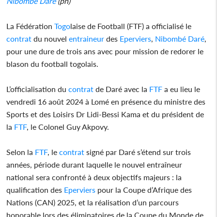
Nibombé Daré
(ph)
La Fédération
Togo
laise de Football (FTF) a officialisé le
contrat
du nouvel
entraineur
des
Eperviers
,
Nibombé Daré
,
pour une dure de trois ans avec pour mission de redorer le
blason du football togolais.
L’officialisation du
contrat
de Daré avec la
FTF
a eu lieu le
vendredi 16 août 2024 à Lomé en présence du ministre des
Sports et des Loisirs Dr Lidi-Bessi Kama et du président de
la
FTF
, le Colonel Guy Akpovy.
Selon la
FTF
, le
contrat
signé par Daré s’étend sur trois
années, période durant laquelle le nouvel entraîneur
national sera confronté à deux objectifs majeurs : la
qualification des
Eperviers
pour la Coupe d’Afrique des
Nations (CAN) 2025, et la réalisation d’un parcours
honorable lors des éliminatoires de la Coupe du Monde de