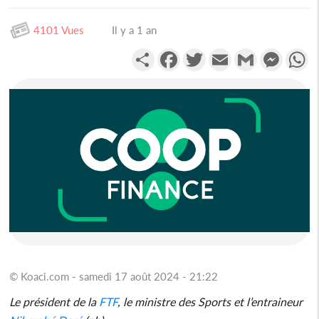
4101 Vues
Il y a 1 an
Partager
Facebook
Twitter
Email
Gmail
Messen
W
© Koaci.com - samedi 17 août 2024 - 21:22
Le président de la
FTF
, le ministre des Sports et l’entraineur