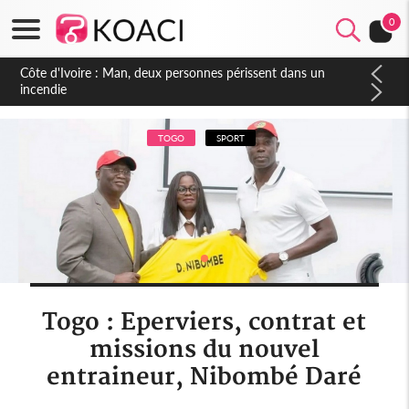
0
Côte d'Ivoire : Séileu, la célébration de la fête nationale
transformée en vaste campagne contre les produits
dépigmentants dangereux
TOGO
SPORT
Togo : Eperviers, contrat et
missions du nouvel
entraineur, Nibombé Daré