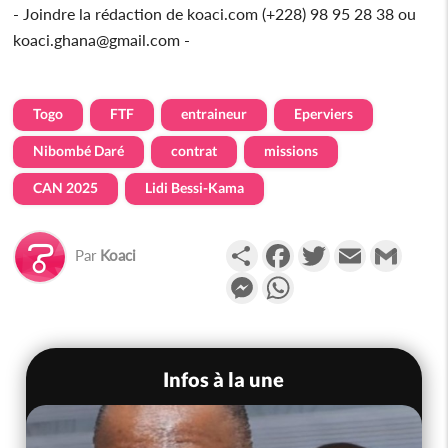
- Joindre la rédaction de koaci.com (+228) 98 95 28 38 ou
koaci.ghana@gmail.com -
Togo
FTF
entraineur
Eperviers
Nibombé Daré
contrat
missions
CAN 2025
Lidi Bessi-Kama
Partager
Facebook
Twitter
Email
Gmail
Par
Koaci
Messenger
WhatsApp
Infos à la une