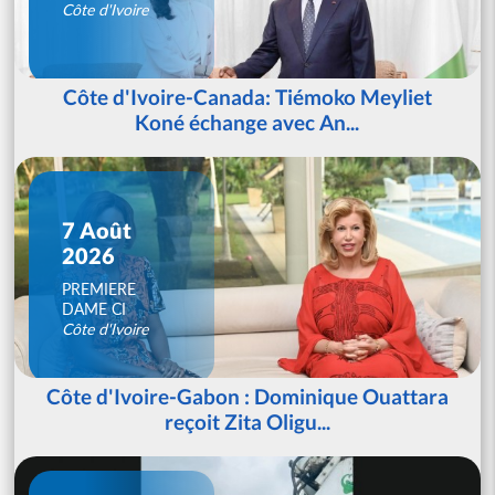
Côte d'Ivoire
Côte d'Ivoire-Canada: Tiémoko Meyliet
Koné échange avec An...
7 Août
2026
PREMIERE
DAME CI
Côte d'Ivoire
Côte d'Ivoire-Gabon : Dominique Ouattara
reçoit Zita Oligu...