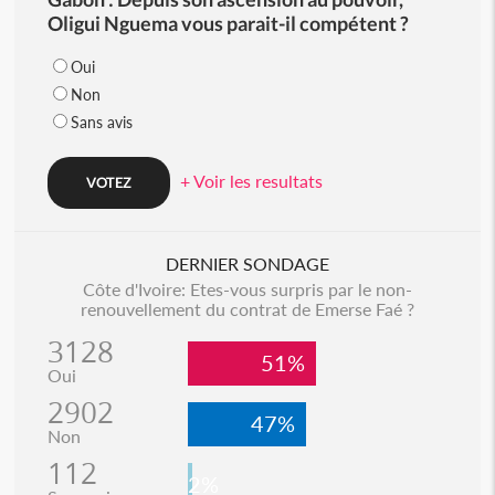
Oligui Nguema vous parait-il compétent ?
Oui
Non
Sans avis
+ Voir les resultats
DERNIER SONDAGE
Côte d'Ivoire: Etes-vous surpris par le non-
renouvellement du contrat de Emerse Faé ?
3128
51%
Oui
2902
47%
Non
112
2%