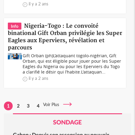
il y a 2 ans
Nigeria-Togo : Le convoité
Info
binational Gift Orban privilégie les Super
Eagles aux Eperviers, révélation et
parcours
Gift Orban (ph)L’attaquant togolo-nigérian, Gift
Orban, qui est éligible pour jouer pour les Super
Eagles du Nigeria ou pour les Eperviers du Togo
a clarifié le désir qui l’habite.L'attaquan...
il y a 2 ans
Voir Plus
1
2
3
4
SONDAGE
Gabon : Depuis son ascension au pouvoir,