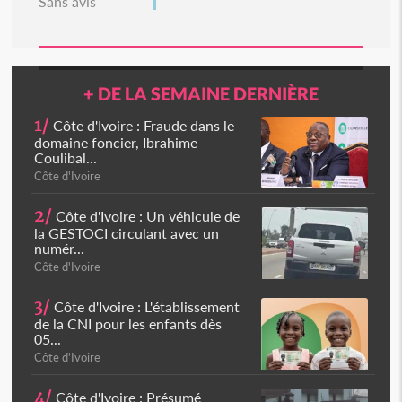
Sans avis
+ DE LA SEMAINE DERNIÈRE
1/
Côte d'Ivoire : Fraude dans le
domaine foncier, Ibrahime
Coulibal...
Côte d'Ivoire
2/
Côte d'Ivoire : Un véhicule de
la GESTOCI circulant avec un
numér...
Côte d'Ivoire
3/
Côte d'Ivoire : L'établissement
de la CNI pour les enfants dès
05...
Côte d'Ivoire
4/
Côte d'Ivoire : Présumé