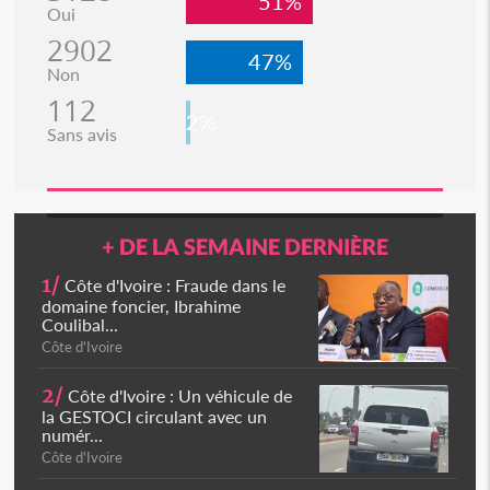
51%
Oui
2902
47%
Non
112
2%
Sans avis
+ DE LA SEMAINE DERNIÈRE
1/
Côte d'Ivoire : Fraude dans le
domaine foncier, Ibrahime
Coulibal...
Côte d'Ivoire
2/
Côte d'Ivoire : Un véhicule de
la GESTOCI circulant avec un
numér...
Côte d'Ivoire