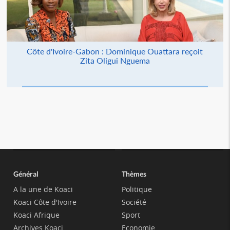
Côte d'Ivoire-Gabon : Dominique Ouattara reçoit
Zita Oligui Nguema
Général
Thèmes
A la une de Koaci
Politique
Koaci Côte d'Ivoire
Société
Koaci Afrique
Sport
Archives Koaci
Economie