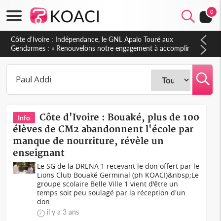
0
Côte d'Ivoire : Indépendance, le GNL Apalo Touré aux
Gendarmes : « Renouvelons notre engagement à accomplir
notre mission avec honneur, discipline, loyauté et
dévouement »
Côte d'Ivoire : Bouaké, plus de 100
Info
élèves de CM2 abandonnent l'école par
manque de nourriture, révèle un
enseignant
Le SG de la DRENA 1 recevant le don offert par le
Lions Club Bouaké Germinal (ph KOACI)&nbsp;Le
groupe scolaire Belle Ville 1 vient d'être un
temps soit peu soulagé par la réception d'un
don...
il y a 3 ans