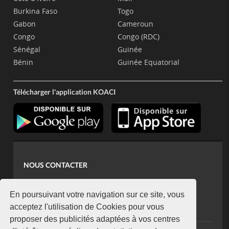
Burkina Faso
Togo
Gabon
Cameroun
Congo
Congo (RDC)
Sénégal
Guinée
Bénin
Guinée Equatorial
Télécharger l'application KOACI
NOUS CONTACTER
contact@koaci.com
koaci@yahoo.fr
En poursuivant votre navigation sur ce site, vous
+225 07 08 85 52 93
acceptez l'utilisation de Cookies pour vous
proposer des publicités adaptées à vos centres