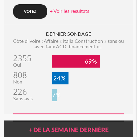
+ Voir les resultats
DERNIER SONDAGE
Côte d'Ivoire : Affaire « Italia Construction » sans ou
avec faux ACD, financement «...
2355
69%
Oui
808
24%
Non
226
7%
Sans avis
+ DE LA SEMAINE DERNIÈRE