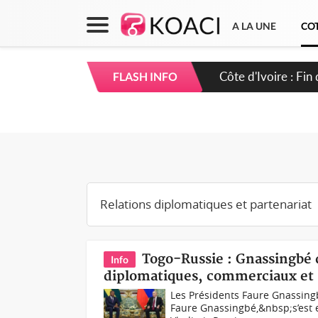
A LA UNE
COT
Côte d'Ivoire : Fi
FLASH INFO
Togo-Russie : Gnassingbé d
Info
diplomatiques, commerciaux et s
Les Présidents Faure Gnassingb
Faure Gnassingbé,&nbsp;s’est e