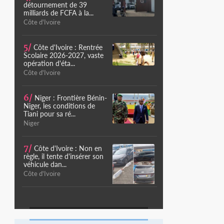
détournement de 39
milliards de FCFA à la...
Côte d'Ivoire
5/
Côte d'Ivoire : Rentrée
Scolaire 2026-2027, vaste
opération d'éta...
Côte d'Ivoire
6/
Niger : Frontière Bénin-
Niger, les conditions de
Tiani pour sa ré...
Niger
7/
Côte d'Ivoire : Non en
règle, il tente d'insérer son
véhicule dan...
Côte d'Ivoire