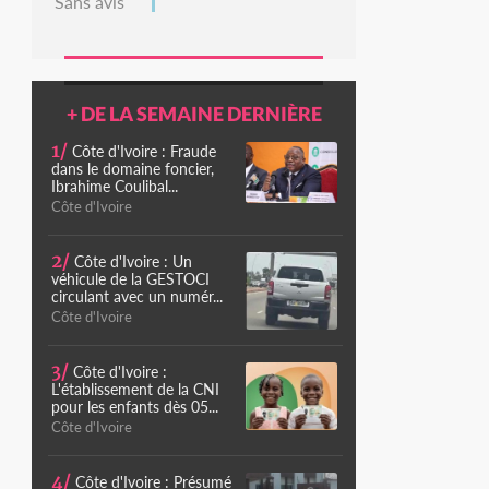
Sans avis
+ DE LA SEMAINE DERNIÈRE
1/
Côte d'Ivoire : Fraude
dans le domaine foncier,
Ibrahime Coulibal...
Côte d'Ivoire
2/
Côte d'Ivoire : Un
véhicule de la GESTOCI
circulant avec un numér...
Côte d'Ivoire
3/
Côte d'Ivoire :
L'établissement de la CNI
pour les enfants dès 05...
Côte d'Ivoire
4/
Côte d'Ivoire : Présumé