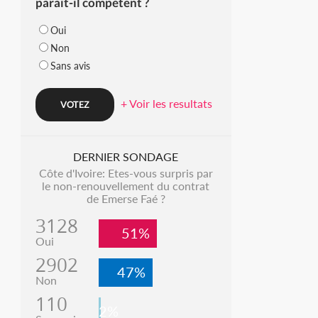
parait-il compétent ?
Oui
Non
Sans avis
+ Voir les resultats
DERNIER SONDAGE
Côte d'Ivoire: Etes-vous surpris par
le non-renouvellement du contrat
de Emerse Faé ?
3128
51%
Oui
2902
47%
Non
110
2%