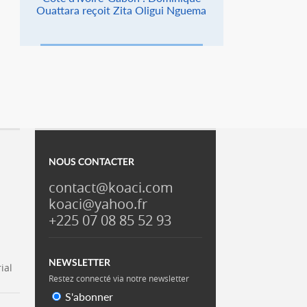
Ouattara reçoit Zita Oligui Nguema
NOUS CONTACTER
contact@koaci.com
koaci@yahoo.fr
+225 07 08 85 52 93
NEWSLETTER
ial
Restez connecté via notre newsletter
S'abonner