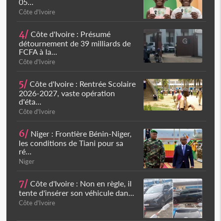
05...
Côte d'Ivoire
4/
Côte d'Ivoire : Présumé
détournement de 39 milliards de
FCFA à la...
Côte d'Ivoire
5/
Côte d'Ivoire : Rentrée Scolaire
2026-2027, vaste opération
d'éta...
Côte d'Ivoire
6/
Niger : Frontière Bénin-Niger,
les conditions de Tiani pour sa
ré...
Niger
7/
Côte d'Ivoire : Non en règle, il
tente d'insérer son véhicule dan...
Côte d'Ivoire