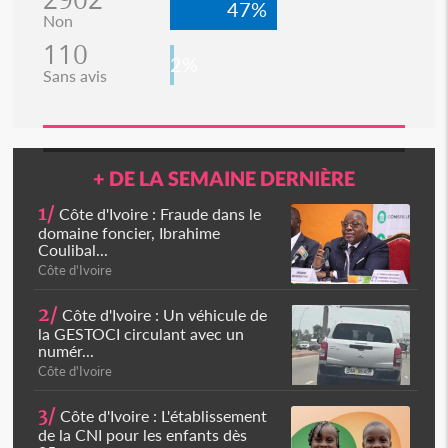
47%
Non
110
2%
Sans avis
+ DE LA SEMAINE DERNIÈRE
1/
Côte d'Ivoire : Fraude dans le
domaine foncier, Ibrahime
Coulibal...
Côte d'Ivoire
2/
Côte d'Ivoire : Un véhicule de
la GESTOCI circulant avec un
numér...
Côte d'Ivoire
3/
Côte d'Ivoire : L'établissement
de la CNI pour les enfants dès