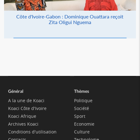
Côte d'Ivoire-Gabon : Dominique Ouattara reçoit
Zita Oligui Nguema
Général
Thèmes
A la une de Koaci
Politique
Koaci Côte d'Ivoire
Société
Koaci Afrique
Sport
Archives Koaci
Economie
Conditions d'utilisation
Culture
Contacts
Technologie