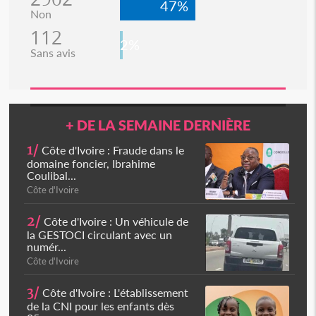
47%
Non
112
2%
Sans avis
+ DE LA SEMAINE DERNIÈRE
1/
Côte d'Ivoire : Fraude dans le
domaine foncier, Ibrahime
Coulibal...
Côte d'Ivoire
2/
Côte d'Ivoire : Un véhicule de
la GESTOCI circulant avec un
numér...
Côte d'Ivoire
3/
Côte d'Ivoire : L'établissement
de la CNI pour les enfants dès