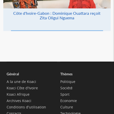
Côte d'Ivoire-Gabon : Dominique Ouattara reçoit
Zita Oligui Nguema
Général
Thèmes
A la une de Koaci
Politique
Koaci Côte d'Ivoire
Société
Koaci Afrique
Sport
Archives Koaci
Economie
Conditions d'utilisation
Culture
Contacts
Technologie