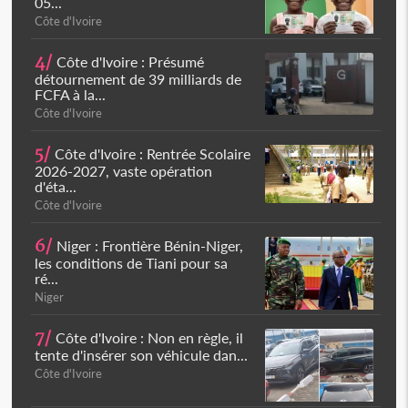
05...
Côte d'Ivoire
4/
Côte d'Ivoire : Présumé
détournement de 39 milliards de
FCFA à la...
Côte d'Ivoire
5/
Côte d'Ivoire : Rentrée Scolaire
2026-2027, vaste opération
d'éta...
Côte d'Ivoire
6/
Niger : Frontière Bénin-Niger,
les conditions de Tiani pour sa
ré...
Niger
7/
Côte d'Ivoire : Non en règle, il
tente d'insérer son véhicule dan...
Côte d'Ivoire