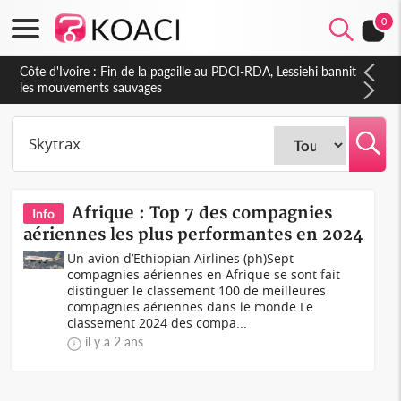
Monde
0
Côte d'Ivoire : Fin de la pagaille au PDCI-RDA, Lessiehi bannit
les mouvements sauvages
Afrique : Top 7 des compagnies
Info
aériennes les plus performantes en 2024
Un avion d’Ethiopian Airlines (ph)Sept
compagnies aériennes en Afrique se sont fait
distinguer le classement 100 de meilleures
compagnies aériennes dans le monde.Le
classement 2024 des compa...
il y a 2 ans