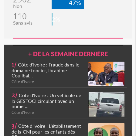
47%
Non
110
2%
Sans avis
+ DE LA SEMAINE DERNIÈRE
1/
Côte d'Ivoire : Fraude dans le
domaine foncier, Ibrahime
Coulibal...
Côte d'Ivoire
2/
Côte d'Ivoire : Un véhicule de
la GESTOCI circulant avec un
numér...
Côte d'Ivoire
3/
Côte d'Ivoire : L'établissement
de la CNI pour les enfants dès