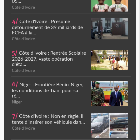
05...
Côte d'Ivoire
4/
Côte d'Ivoire : Présumé
détournement de 39 milliards de
FCFA à la...
Côte d'Ivoire
5/
Côte d'Ivoire : Rentrée Scolaire
2026-2027, vaste opération
d'éta...
Côte d'Ivoire
6/
Niger : Frontière Bénin-Niger,
les conditions de Tiani pour sa
ré...
Niger
7/
Côte d'Ivoire : Non en règle, il
tente d'insérer son véhicule dan...
Côte d'Ivoire