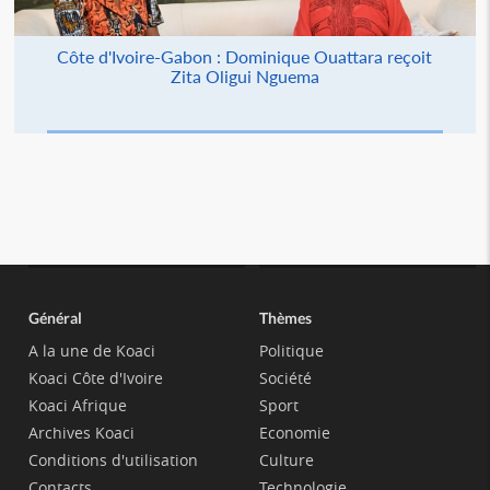
Côte d'Ivoire-Gabon : Dominique Ouattara reçoit
Zita Oligui Nguema
Général
Thèmes
A la une de Koaci
Politique
Koaci Côte d'Ivoire
Société
Koaci Afrique
Sport
Archives Koaci
Economie
Conditions d'utilisation
Culture
Contacts
Technologie