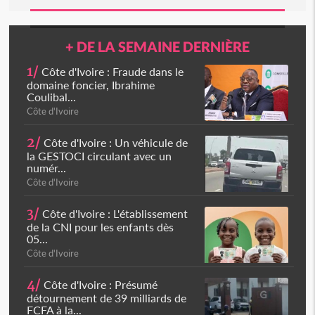
+ DE LA SEMAINE DERNIÈRE
1/
Côte d'Ivoire : Fraude dans le
domaine foncier, Ibrahime
Coulibal...
Côte d'Ivoire
2/
Côte d'Ivoire : Un véhicule de
la GESTOCI circulant avec un
numér...
Côte d'Ivoire
3/
Côte d'Ivoire : L'établissement
de la CNI pour les enfants dès
05...
Côte d'Ivoire
4/
Côte d'Ivoire : Présumé
détournement de 39 milliards de
FCFA à la...