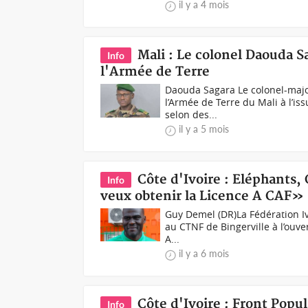
il y a 4 mois
Mali : Le colonel Daouda 
Info
l'Armée de Terre
Daouda Sagara Le colonel-majo
l’Armée de Terre du Mali à l’is
selon des...
il y a 5 mois
Côte d'Ivoire : Eléphants,
Info
veux obtenir la Licence A CAF»
Guy Demel (DR)La Fédération Ivo
au CTNF de Bingerville à l’ouve
A...
il y a 6 mois
Côte d'Ivoire : Front Popul
Info