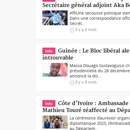
Secrétaire général adjoint Aka B
AffiUne secousse politique vient
Dans une correspondance offici
Secrét...
il y a 6 mois
Guinée : Le Bloc libéral a
Info
introuvable
Massa Douago GuilavoguiLe clim
présidentielle du 28 décembre.
annoncé la dis...
il y a 8 mois
Côte d'Ivoire : Ambassade
Info
Mathieu Touré réaffecté au Dép
La cérémonie d’aurevoir orga
diplomatique 2025, l’Ambassade
au Départem...