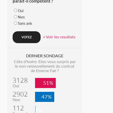
parait-il compétent ?
Oui
Non
Sans avis
+ Voir les resultats
DERNIER SONDAGE
Côte d'Ivoire: Etes-vous surpris par
le non-renouvellement du contrat
de Emerse Faé ?
3128
51%
Oui
2902
47%
Non
112
2%