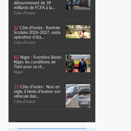
détournement de 39
milliards de FCFA à la...
Côte d'Ivoire
5/
Côte d'Ivoire : Rentrée
Scolaire 2026-2027, vaste
opération d'éta...
Côte d'Ivoire
6/
Niger : Frontière Bénin-
Niger, les conditions de
Tiani pour sa ré...
Niger
7/
Côte d'Ivoire : Non en
règle, il tente d'insérer son
véhicule dan...
Côte d'Ivoire