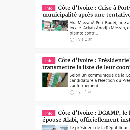
Côte d'Ivoire : Crise à Por
Info
municipalité après une tentative
Aka MiezanÀ Port-Bouët, une af
locale. Ackah Anodjo Miezan, 
plainte contr...
il y a 1 an
Côte d'Ivoire : Présidentie
Info
transmettre la liste de leur coor
Selon un communiqué de la Com
candidature à l’élection du Pr
conformément...
il y a 1 an
Côte d'Ivoire : DGAMP, le
Info
épouse Alabi, officiellement ins
Le président de la République 