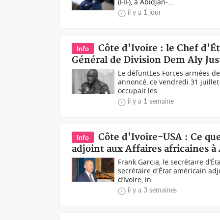
(FIF), à Abidjan-...
il y a 1 jour
Côte d'Ivoire : le Chef d'
Info
Général de Division Dem Aly Jus
Le défuntLes Forces armées de 
annoncé, ce vendredi 31 juillet
occupait les...
il y a 1 semaine
Côte d'Ivoire-USA : Ce que 
Info
adjoint aux Affaires africaines à
Frank Garcia, le secrétaire d’É
secrétaire d'État américain adj
d’Ivoire, in...
il y a 3 semaines