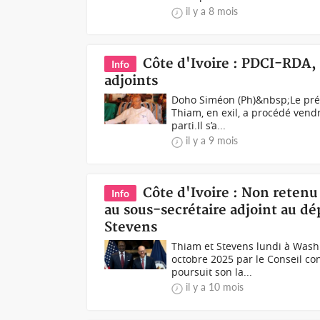
il y a 8 mois
Côte d'Ivoire : PDCI-RDA
Info
adjoints
Doho Siméon (Ph)&nbsp;Le prési
Thiam, en exil, a procédé vend
parti.Il s’a...
il y a 9 mois
Côte d'Ivoire : Non retenu
Info
au sous-secrétaire adjoint au d
Stevens
Thiam et Stevens lundi à Wash
octobre 2025 par le Conseil co
poursuit son la...
il y a 10 mois