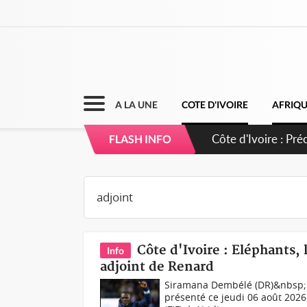
A LA UNE
COTE D'IVOIRE
AFRIQ
Côte d'Ivoire : I
FLASH INFO
Côte d'Ivoire : Eléphants
Info
adjoint de Renard
Siramana Dembélé (DR)&nbsp;N
présenté ce jeudi 06 août 2026 