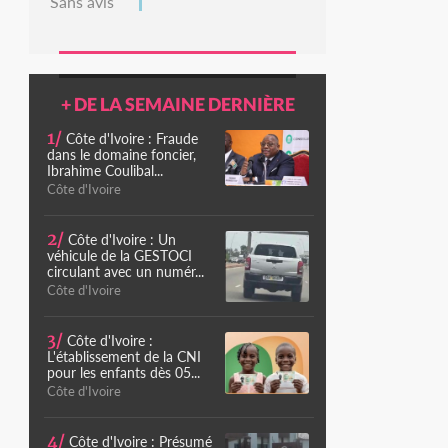
Sans avis
+ DE LA SEMAINE DERNIÈRE
1/
Côte d'Ivoire : Fraude
dans le domaine foncier,
Ibrahime Coulibal...
Côte d'Ivoire
2/
Côte d'Ivoire : Un
véhicule de la GESTOCI
circulant avec un numér...
Côte d'Ivoire
3/
Côte d'Ivoire :
L'établissement de la CNI
pour les enfants dès 05...
Côte d'Ivoire
4/
Côte d'Ivoire : Présumé