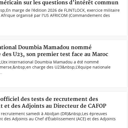
américain sur les questions d'intérêt commun
p;En marge de l'édition 2026 de FLINTLOCK, exercice militaire
en Afrique organisé par l'US AFRICOM (Commandement des
ernational Doumbia Mamadou nommé
e des U23, son premier test face au Maroc
’ex international Doumbia Mamadou a été nommé
 Emerse,&nbsp;en charge des U23&nbsp;L'équipe nationale
..
officiel des tests de recrutement des
t et des Adjoints au Directeur de CAFOP
de recrutement samedi à Abidjan (DR)&nbsp;Les épreuves
nt des Adjoints au Chef d’Établissement (ACE) et des Adjoints