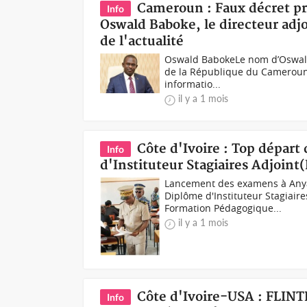
Cameroun : Faux décret prés
Info
Oswald Baboke, le directeur adjo
de l'actualité
Oswald BabokeLe nom d’Oswald 
de la République du Cameroun, 
informatio...
il y a 1 mois
Côte d'Ivoire : Top départ
Info
d'Instituteur Stagiaires Adjoint
Lancement des examens à Anya
Diplôme d'Instituteur Stagiair
Formation Pédagogique...
il y a 1 mois
Côte d'Ivoire-USA : FLIN
Info