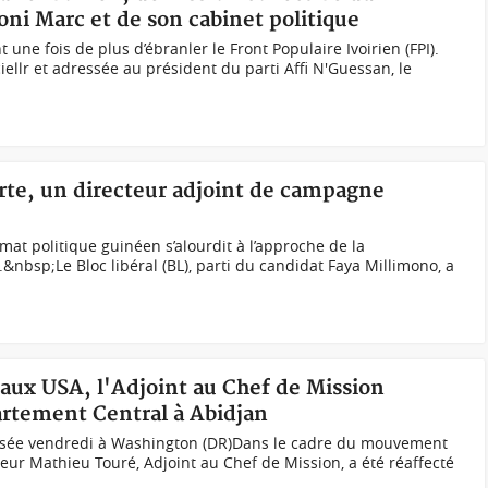
oni Marc et de son cabinet politique
 une fois de plus d’ébranler le Front Populaire Ivoirien (FPI).
ellr et adressée au président du parti Affi N'Guessan, le
lerte, un directeur adjoint de campagne
at politique guinéen s’alourdit à l’approche de la
&nbsp;Le Bloc libéral (BL), parti du candidat Faya Millimono, a
 aux USA, l'Adjoint au Chef de Mission
artement Central à Abidjan
nisée vendredi à Washington (DR)Dans le cadre du mouvement
ur Mathieu Touré, Adjoint au Chef de Mission, a été réaffecté