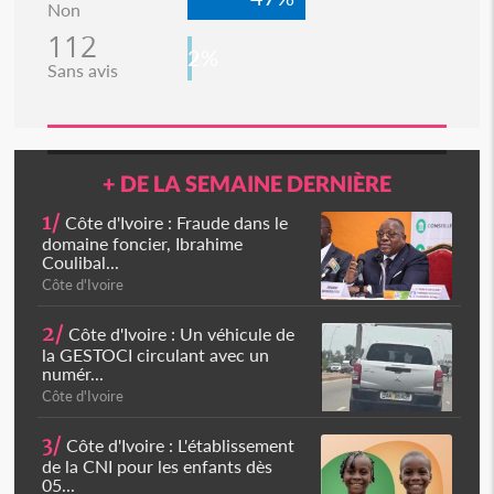
Non
112
2%
Sans avis
+ DE LA SEMAINE DERNIÈRE
1/
Côte d'Ivoire : Fraude dans le
domaine foncier, Ibrahime
Coulibal...
Côte d'Ivoire
2/
Côte d'Ivoire : Un véhicule de
la GESTOCI circulant avec un
numér...
Côte d'Ivoire
3/
Côte d'Ivoire : L'établissement
de la CNI pour les enfants dès
05...