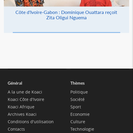
Côte d'Ivoire-Gabon : Dominique Ouattara reçoit
Zita Oligui Nguema
Général
Thèmes
A la une de Koaci
Politique
Koaci Côte d'Ivoire
Société
Koaci Afrique
Sport
Archives Koaci
Economie
Conditions d'utilisation
Culture
Contacts
Technologie