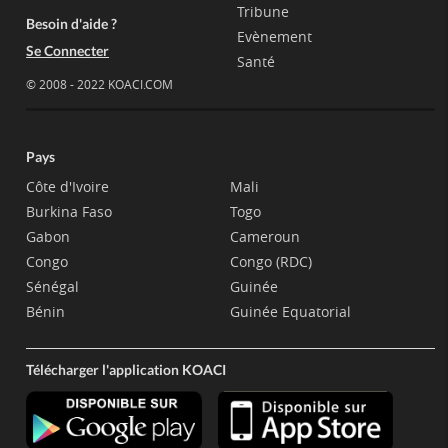
Tribune
Besoin d'aide ?
Evènement
Se Connecter
Santé
© 2008 - 2022 KOACI.COM
Pays
Côte d'Ivoire
Mali
Burkina Faso
Togo
Gabon
Cameroun
Congo
Congo (RDC)
Sénégal
Guinée
Bénin
Guinée Equatorial
Télécharger l'application KOACI