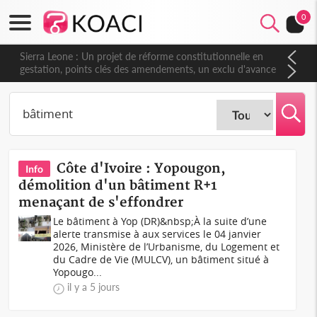
0
Sierra Leone : Un projet de réforme constitutionnelle en
gestation, points clés des amendements, un exclu d'avance
Côte d'Ivoire : Yopougon,
Info
démolition d'un bâtiment R+1
menaçant de s'effondrer
Le bâtiment à Yop (DR)&nbsp;À la suite d’une
alerte transmise à aux services le 04 janvier
2026, Ministère de l’Urbanisme, du Logement et
du Cadre de Vie (MULCV), un bâtiment situé à
Yopougo...
il y a 5 jours