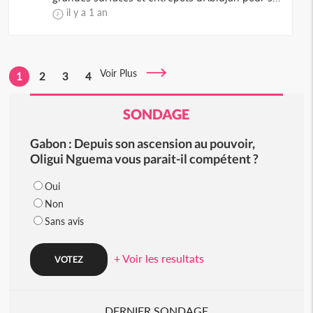
il y a 1 an
Voir Plus
1
2
3
4
SONDAGE
Gabon : Depuis son ascension au pouvoir,
Oligui Nguema vous parait-il compétent ?
Oui
Non
Sans avis
+ Voir les resultats
DERNIER SONDAGE