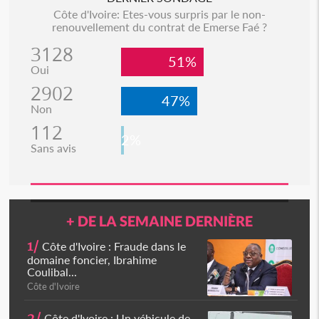
Côte d'Ivoire: Etes-vous surpris par le non-
renouvellement du contrat de Emerse Faé ?
3128
51%
Oui
2902
47%
Non
112
2%
Sans avis
+ DE LA SEMAINE DERNIÈRE
1/
Côte d'Ivoire : Fraude dans le
domaine foncier, Ibrahime
Coulibal...
Côte d'Ivoire
2/
Côte d'Ivoire : Un véhicule de