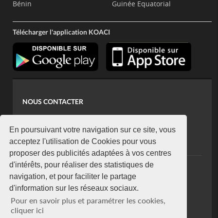
Bénin
Guinée Equatorial
Télécharger l'application KOACI
NOUS CONTACTER
contact@koaci.com
koaci@yahoo.fr
En poursuivant votre navigation sur ce site, vous
+225 07 08 85 52 93
acceptez l'utilisation de Cookies pour vous
proposer des publicités adaptées à vos centres
d'intérêts, pour réaliser des statistiques de
NEWSLETTER
navigation, et pour faciliter le partage
Restez connecté via notre newsletter
d'information sur les réseaux sociaux.
S'abonner
Pour en savoir plus et paramétrer les cookies,
Se désabonner
cliquer ici