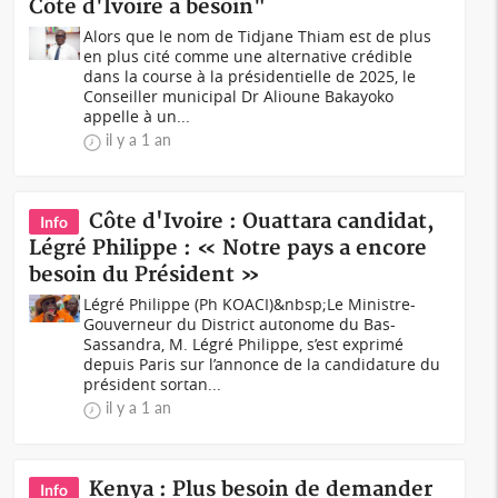
Côte d'Ivoire a besoin"
Alors que le nom de Tidjane Thiam est de plus
en plus cité comme une alternative crédible
dans la course à la présidentielle de 2025, le
Conseiller municipal Dr Alioune Bakayoko
appelle à un...
il y a 1 an
Côte d'Ivoire : Ouattara candidat,
Info
Légré Philippe : « Notre pays a encore
besoin du Président »
Légré Philippe (Ph KOACI)&nbsp;Le Ministre-
Gouverneur du District autonome du Bas-
Sassandra, M. Légré Philippe, s’est exprimé
depuis Paris sur l’annonce de la candidature du
président sortan...
il y a 1 an
Kenya : Plus besoin de demander
Info