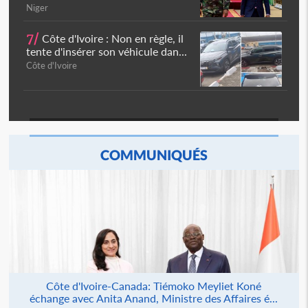
Niger
7/
Côte d'Ivoire : Non en règle, il
tente d'insérer son véhicule dan...
Côte d'Ivoire
COMMUNIQUÉS
Côte d'Ivoire-Canada: Tiémoko Meyliet Koné
échange avec Anita Anand, Ministre des Affaires é...