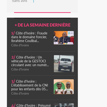
Sans avis
+ DE LA SEMAINE DERNIÈRE
1/
Côte d'Ivoire : Fraude
dans le domaine foncier,
Ibrahime Coulibal...
Côte d'Ivoire
2/
Côte d'Ivoire : Un
véhicule de la GESTOCI
circulant avec un numér...
Côte d'Ivoire
3/
Côte d'Ivoire :
L'établissement de la CNI
pour les enfants dès 05...
Côte d'Ivoire
4/
Côte d'Ivoire : Présumé