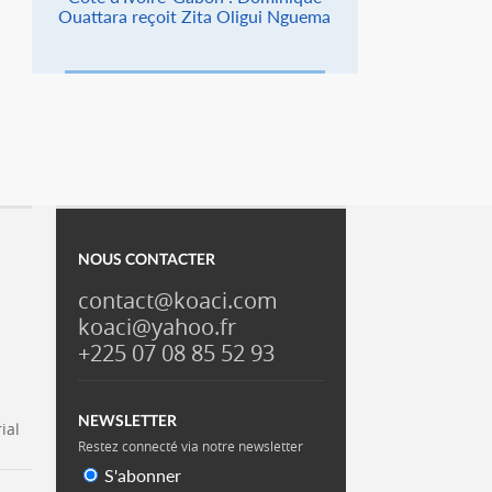
Ouattara reçoit Zita Oligui Nguema
NOUS CONTACTER
contact@koaci.com
koaci@yahoo.fr
+225 07 08 85 52 93
NEWSLETTER
ial
Restez connecté via notre newsletter
S'abonner