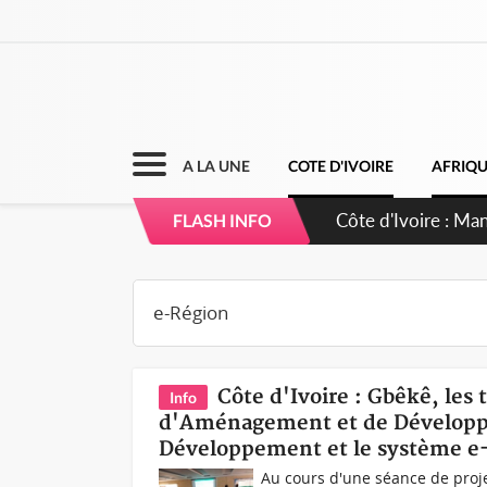
A LA UNE
COTE D'IVOIRE
AFRIQ
Côte d'Ivoire : Ma
FLASH INFO
Côte d'Ivoire : Gbêkê, les
Info
d'Aménagement et de Développem
Développement et le système e
Au cours d'une séance de proj