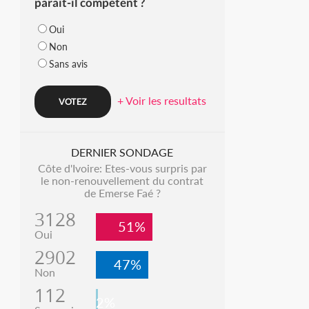
parait-il compétent ?
Oui
Non
Sans avis
+ Voir les resultats
DERNIER SONDAGE
Côte d'Ivoire: Etes-vous surpris par
le non-renouvellement du contrat
de Emerse Faé ?
3128
51%
Oui
2902
47%
Non
112
2%