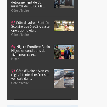
détournement de 39
milliards de FCFA à la...
Côte d'Ivoire
5/
Côte d'Ivoire : Rentrée
Scolaire 2026-2027, vaste
opération d'éta...
Côte d'Ivoire
6/
Niger : Frontière Bénin-
Niger, les conditions de
Tiani pour sa ré...
Niger
7/
Côte d'Ivoire : Non en
règle, il tente d'insérer son
véhicule dan...
Côte d'Ivoire