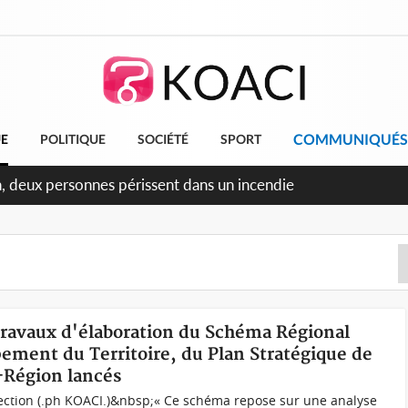
COMMUNIQUÉS
UE
POLITIQUE
SOCIÉTÉ
SPORT
n, deux personnes périssent dans un incendie
 travaux d'élaboration du Schéma Régional
ent du Territoire, du Plan Stratégique de
-Région lancés
ection (.ph KOACI.)&nbsp;« Ce schéma repose sur une analyse